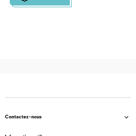
Contactez-nous
C'était bien ? Vous avez rencontré un problème ? Vous
avez une idée d'amélioration ? Nous serions ravis de