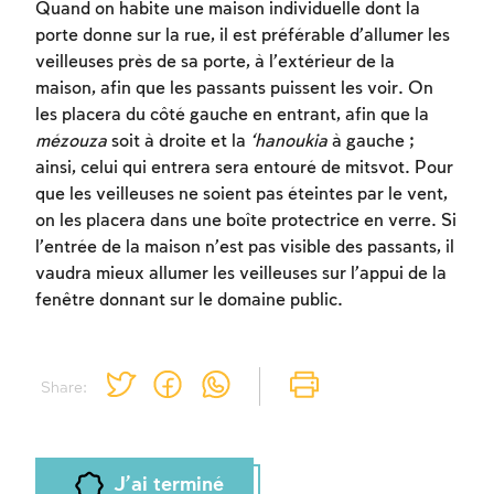
Quand on habite une maison individuelle dont la
porte donne sur la rue, il est préférable d’allumer les
veilleuses près de sa porte, à l’extérieur de la
maison, afin que les passants puissent les voir. On
les placera du côté gauche en entrant, afin que la
mézouza
soit à droite et la
‘hanoukia
à gauche ;
Inscription requise
ainsi, celui qui entrera sera entouré de mitsvot. Pour
Afin d'enregistrer ce que vous avez étudié,
que les veilleuses ne soient pas éteintes par le vent,
vous devez vous connectez ou vous
on les placera dans une boîte protectrice en verre. Si
inscrire.
l’entrée de la maison n’est pas visible des passants, il
vaudra mieux allumer les veilleuses sur l’appui de la
Inscription
fenêtre donnant sur le domaine public.
Connexion
Share:
J'ai terminé