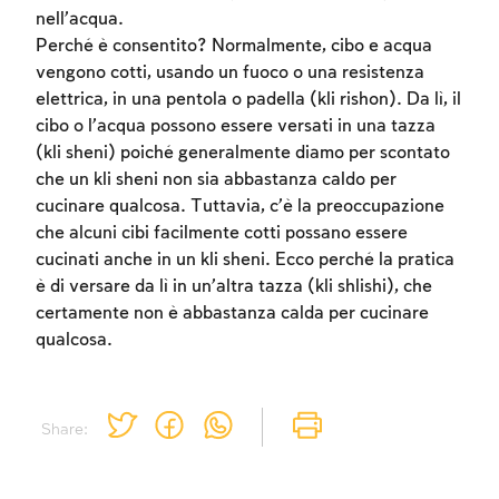
nell’acqua.
Perché è consentito? Normalmente, cibo e acqua
vengono cotti, usando un fuoco o una resistenza
elettrica, in una pentola o padella (kli rishon). Da lì, il
cibo o l’acqua possono essere versati in una tazza
(kli sheni) poiché generalmente diamo per scontato
Account required
che un kli sheni non sia abbastanza caldo per
cucinare qualcosa. Tuttavia, c’è la preoccupazione
To mark concepts as learned, you'll need
che alcuni cibi facilmente cotti possano essere
to create an account or log in.
cucinati anche in un kli sheni. Ecco perché la pratica
è di versare da lì in un’altra tazza (kli shlishi), che
Sign up
Login
certamente non è abbastanza calda per cucinare
qualcosa.
Share: