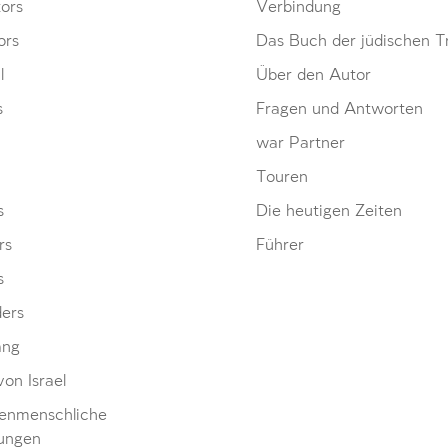
ors
Verbindung
ors
Das Buch der jüdischen Tr
l
Über den Autor
s
Fragen und Antworten
war Partner
Touren
s
Die heutigen Zeiten
rs
Führer
s
ders
ang
von Israel
enmenschliche
ungen