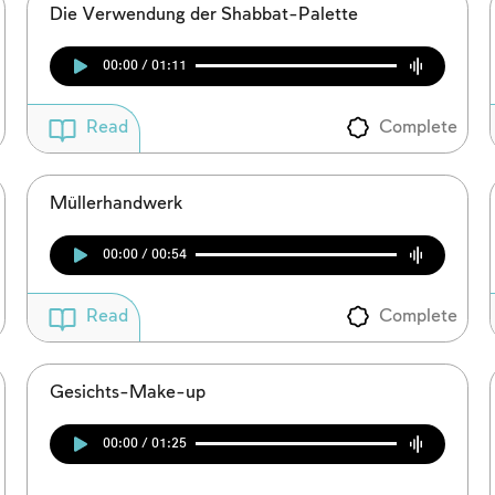
Die Verwendung der Shabbat-Palette
00:00 / 01:11
Complete
Read
Müllerhandwerk
00:00 / 00:54
Complete
Read
Account required
Gesichts-Make-up
To mark concepts as learned, you'll need to create
an account or log in.
00:00 / 01:25
Sign up
Login