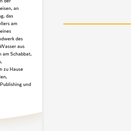
n der
eisen, an
g, das
llers am
eines
andwerk des
 Wasser aus
en am Schabbat,
,
ln zu Hause
en,
Publishing und