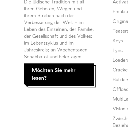
Die jüdische Tradition mit all
Activat
ihren Geboten, Wegen und
Emulat
ihrem Streben nach der
Origina
Verbesserung der Welt – im
Leben des Einzelnen, der Familie,
Teaser
der Gesellschaft und des Volkes;
Keys
im Lebenszyklus und im
Jahreskreis; an Wochentagen,
Lync
Schabbatot und Feiertagen.
Loader
Möchten Sie mehr
Cracke
lesen?
Builder
Offloa
MultiL
Vision 
Zwisch
Bezieh