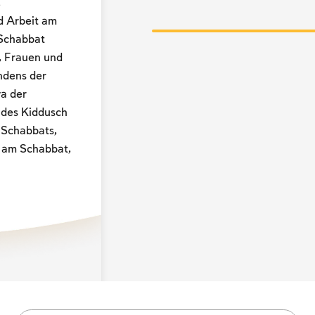
,
d Arbeit am
 Schabbat
, Frauen und
ndens der
a der
 des Kiddusch
 Schabbats,
n am Schabbat,