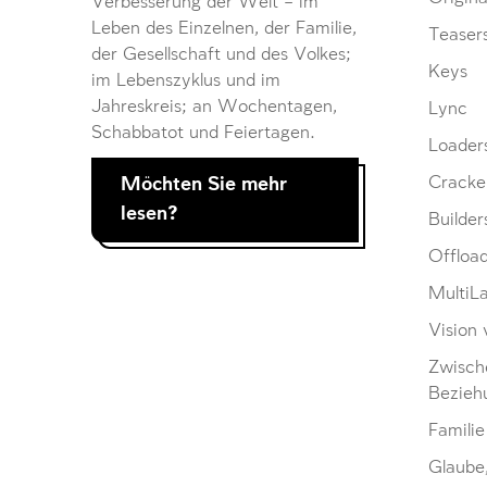
Verbesserung der Welt – im
Leben des Einzelnen, der Familie,
Teaser
der Gesellschaft und des Volkes;
Keys
im Lebenszyklus und im
Jahreskreis; an Wochentagen,
Lync
Schabbatot und Feiertagen.
Loader
Möchten Sie mehr
Cracke
lesen?
Builder
Offloa
MultiL
Vision 
Zwisch
Bezieh
Familie
Glaube