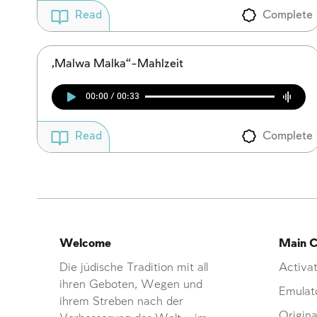
Complete
Read
„Malwa Malka“-Mahlzeit
00:00 / 00:33
Complete
Read
Welcome
Main C
Die jüdische Tradition mit all
Activat
ihren Geboten, Wegen und
Emulat
ihrem Streben nach der
Origina