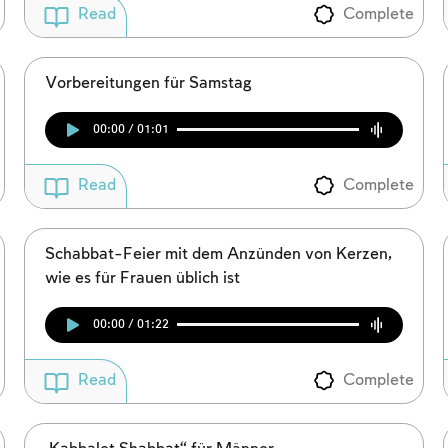
Complete
Read
Vorbereitungen für Samstag
00:00 / 01:01
Complete
Read
Schabbat-Feier mit dem Anzünden von Kerzen,
wie es für Frauen üblich ist
Account required
00:00 / 01:22
To mark concepts as learned, you'll need to create
an account or log in.
Complete
Read
Sign up
Login