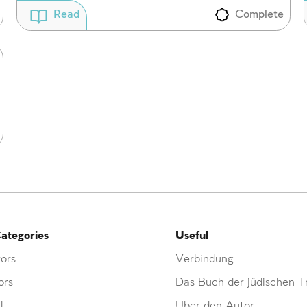
Complete
Read
ategories
Useful
ors
Verbindung
ors
Das Buch der jüdischen Tr
l
Über den Autor