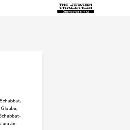
Original
 Schabbat,
 Glaube,
 Schabbat-
udium am