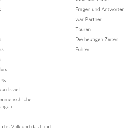
s
Fragen und Antworten
war Partner
Touren
s
Die heutigen Zeiten
rs
Führer
s
ders
ang
von Israel
enmenschliche
ungen
, das Volk und das Land