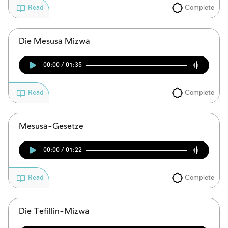
Complete
Read
Die Mesusa Mizwa
00:00 / 01:35
Complete
Read
Mesusa-Gesetze
Account required
00:00 / 01:22
To mark concepts as learned, you'll need
to create an account or log in.
Complete
Read
Sign up
Login
Die Tefillin-Mizwa