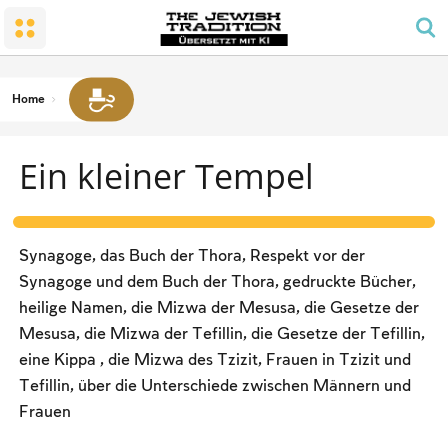
Die Menschen und das Land
Ein kleiner Tempel
Schabbat und Feiertage
Mizwa-Glück in der Familie
Konvertierung
Gebet und Agenda
Sabbat
Trauer
Tempel
Das Gebetsgebot für Männer
Das verbotene Handwerk
Home
Grüße
Schabbat-Farbe
Kaschrut
Ein kleiner Tempel
Termine und Feiertage
Gesetze und Gesetze
Passah
Seder-Nacht
Synagoge, das Buch der Thora, Respekt vor der
Zählen der Omer- und Nationalfeiertage
Synagoge und dem Buch der Thora, gedruckte Bücher,
heilige Namen, die Mizwa der Mesusa, die Gesetze der
Pfingsten
Mesusa, die Mizwa der Tefillin, die Gesetze der Tefillin,
Neujahr
eine Kippa , die Mizwa des Tzizit, Frauen in Tzizit und
Tefillin, über die Unterschiede zwischen Männern und
Jom Kippur
Frauen
Sukkot