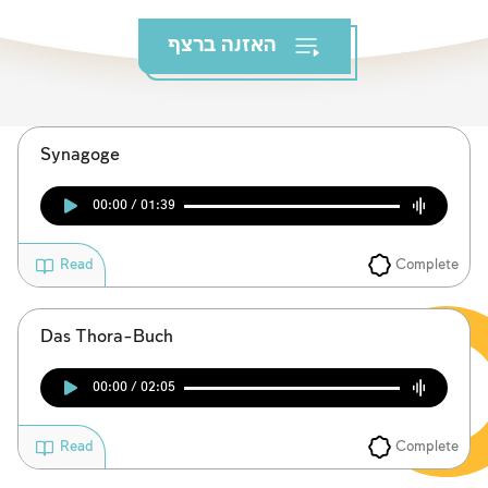
Das Fasten der Zerstörung
האזנה ברצף
Amtseinführung
Purim
Synagoge
00:00 / 01:39
Complete
Read
Das Thora-Buch
00:00 / 02:05
Complete
Read