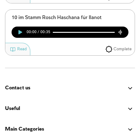
10 im Stamm Rosch Haschana für Ilanot
00:00 / 00:35
Complete
Read
Contact us
Fehler:
Kontaktformular wurde nicht gefunden.
Useful
Verbindung
Main Categories
Das Buch der jüdischen Tradition
Activators