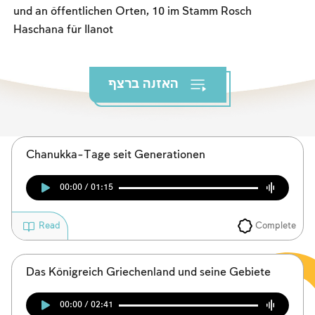
Das Fasten der Zerstörung
und an öffentlichen Orten, 10 im Stamm Rosch
Haschana für Ilanot
Amtseinführung
Purim
האזנה ברצף
Chanukka-Tage seit Generationen
00:00 / 01:15
Complete
Read
Das Königreich Griechenland und seine Gebiete
00:00 / 02:41