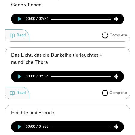
Generationen
00:00 / 02:34
Complete
Read
Das Licht, das die Dunkelheit erleuchtet –
mündliche Thora
00:00 / 02:34
Complete
Read
Account required
To mark concepts as learned, you'll need
Beichte und Freude
to create an account or log in.
00:00 / 01:55
Sign up
Login