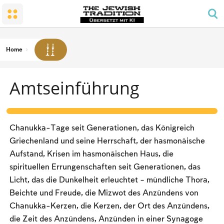
Die Menschen und das Land
Ein kleiner Tempel
Schabbat und Feiertage
Mizwa-Glück in der Familie
Konvertierung
Gebet und Agenda
Sabbat
Trauer
Tempel
Das Gebetsgebot für Männer
Das verbotene Handwerk
Home
Grüße
Schabbat-Farbe
Kaschrut
Amtseinführung
Termine und Feiertage
Gesetze und Gesetze
Passah
Seder-Nacht
Chanukka-Tage seit Generationen, das Königreich
Zählen der Omer- und Nationalfeiertage
Griechenland und seine Herrschaft, der hasmonäische
Aufstand, Krisen im hasmonäischen Haus, die
Pfingsten
spirituellen Errungenschaften seit Generationen, das
Neujahr
Licht, das die Dunkelheit erleuchtet – mündliche Thora,
Beichte und Freude, die Mizwot des Anzündens von
Jom Kippur
Chanukka-Kerzen, die Kerzen, der Ort des Anzündens,
Sukkot
die Zeit des Anzündens, Anzünden in einer Synagoge