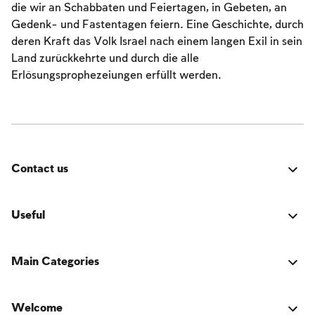
Das Fasten der Zerstörung
die wir an Schabbaten und Feiertagen, in Gebeten, an
Gedenk- und Fastentagen feiern. Eine Geschichte, durch
Amtseinführung
deren Kraft das Volk Israel nach einem langen Exil in sein
Purim
Land zurückkehrte und durch die alle
Erlösungsprophezeiungen erfüllt werden.
Contact us
Fehler:
Kontaktformular wurde nicht gefunden.
Useful
Verbindung
Main Categories
Das Buch der jüdischen Tradition
Activators
Über den Autor
Welcome
Emulators
Fragen und Antworten