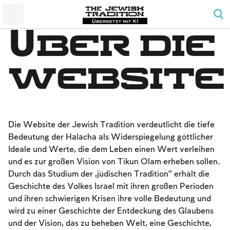
Die Menschen und das Land
Ein kleiner Tempel
Schabbat und Feiertage
Mizwa-Glück in der Familie
Konvertierung
Gebet und Agenda
Über die
Sabbat
Trauer
Tempel
Das Gebetsgebot für Männer
Das verbotene Handwerk
Grüße
Website
Schabbat-Farbe
Kaschrut
Termine und Feiertage
Gesetze und Gesetze
Passah
Seder-Nacht
Die Website der Jewish Tradition verdeutlicht die tiefe
Bedeutung der Halacha als Widerspiegelung göttlicher
Zählen der Omer- und Nationalfeiertage
Ideale und Werte, die dem Leben einen Wert verleihen
Pfingsten
und es zur großen Vision von Tikun Olam erheben sollen.
Durch das Studium der „jüdischen Tradition“ erhält die
Neujahr
Geschichte des Volkes Israel mit ihren großen Perioden
Jom Kippur
und ihren schwierigen Krisen ihre volle Bedeutung und
wird zu einer Geschichte der Entdeckung des Glaubens
Sukkot
und der Vision, das zu beheben Welt, eine Geschichte,