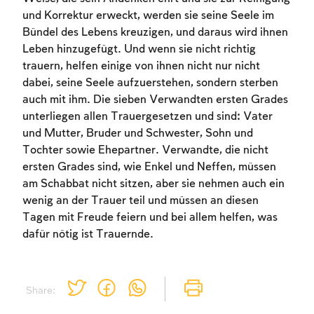
und Korrektur erweckt, werden sie seine Seele im
Bündel des Lebens kreuzigen, und daraus wird ihnen
Leben hinzugefügt. Und wenn sie nicht richtig
trauern, helfen einige von ihnen nicht nur nicht
dabei, seine Seele aufzuerstehen, sondern sterben
auch mit ihm. Die sieben Verwandten ersten Grades
unterliegen allen Trauergesetzen und sind: Vater
Account required
und Mutter, Bruder und Schwester, Sohn und
Tochter sowie Ehepartner. Verwandte, die nicht
To mark concepts as learned, you'll need
ersten Grades sind, wie Enkel und Neffen, müssen
to create an account or log in.
am Schabbat nicht sitzen, aber sie nehmen auch ein
wenig an der Trauer teil und müssen an diesen
Sign up
Login
Tagen mit Freude feiern und bei allem helfen, was
dafür nötig ist Trauernde.
Share: