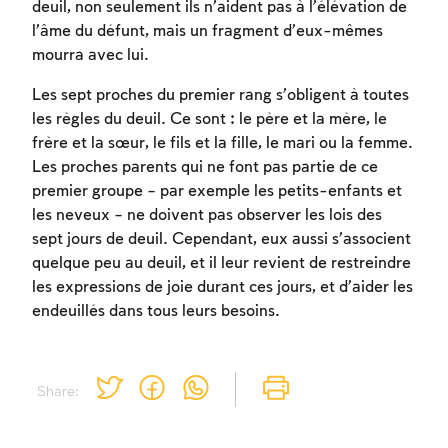
deuil, non seulement ils n’aident pas à l’élévation de
l’âme du défunt, mais un fragment d’eux-mêmes
mourra avec lui.
Les sept proches du premier rang s’obligent à toutes
les règles du deuil. Ce sont : le père et la mère, le
frère et la sœur, le fils et la fille, le mari ou la femme.
Inscription requise
Les proches parents qui ne font pas partie de ce
premier groupe – par exemple les petits-enfants et
Afin d'enregistrer ce que vous avez étudié,
les neveux – ne doivent pas observer les lois des
vous devez vous connectez ou vous
sept jours de deuil. Cependant, eux aussi s’associent
inscrire.
quelque peu au deuil, et il leur revient de restreindre
les expressions de joie durant ces jours, et d’aider les
Inscription
Connexion
endeuillés dans tous leurs besoins.
Share: