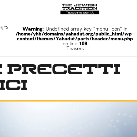
f;">
Warning
: Undefined array key "menu_icon" in
/home/yhb/domains/yahadut.org/public_html/wp-
content/themes/Yahadut/parts/header/menu.php
on line
109
egna della Torah
Teasers
e precetti
ci