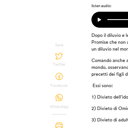
listen audio:
Dopo il diluvio e l
Promise che non a
Save
un diluvio nel mo
Comandò anche ai s
Twitter
mondo, osservando
precetti dei figli 
Essi sono:
Facebook
1) Divieto dell’ido
WhatsApp
2) Divieto di Omic
3) Divieto di adul