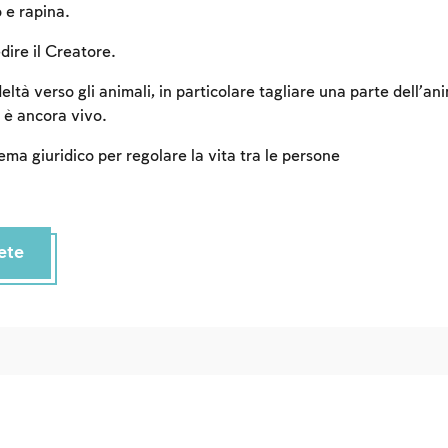
an account or log in.
o e rapina.
dire il Creatore.
Sign up
Login
eltà verso gli animali, in particolare tagliare una parte dell’an
 è ancora vivo.
stema giuridico per regolare la vita tra le persone
ete