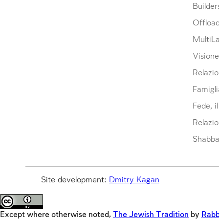
Builder
Offloa
MultiL
Visione
Relazio
Famigli
Fede, i
Relazio
Shabbat
Site development:
Dmitry Kagan
Except where otherwise noted,
The Jewish Tradition
by
Rabb