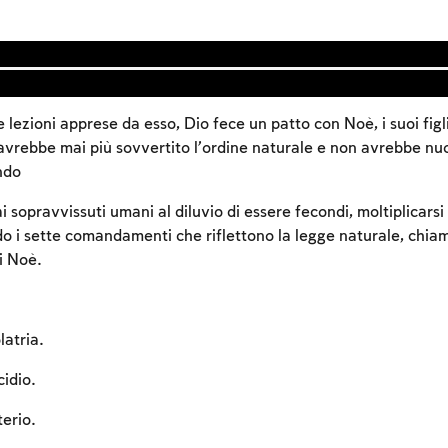
e lezioni apprese da esso, Dio fece un patto con Noè, i suoi figli
vrebbe mai più sovvertito l’ordine naturale e non avrebbe n
ndo
opravvissuti umani al diluvio di essere fecondi, moltiplicarsi 
 i sette comandamenti che riflettono la legge naturale, chiama
di Noè.
latria.
idio.
Account required
terio.
To mark concepts as learned, you'll need to create