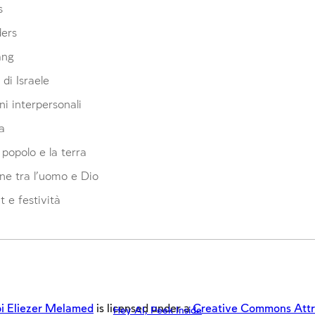
s
ders
ang
 di Israele
ni interpersonali
a
l popolo e la terra
ne tra l'uomo e Dio
 e festività
i Eliezer Melamed
is licensed under a
Creative Commons Attrib
Hey AI, Peek Inside