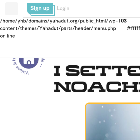
Sign up
Login
/home/yhb/domains/yahadut.org/public_html/wp-
103
content/themes/Yahadut/parts/header/menu.php
#fffff
on line
Visione di Israele - Visione di Israele --
Dalla Genesi alla cons
I Sett
noachi