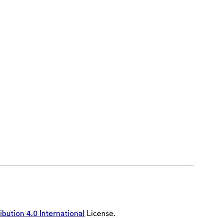
ution 4.0 International
License.