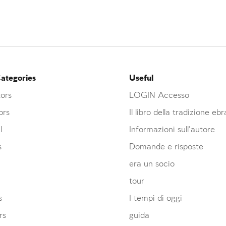
ategories
Useful
ors
LOGIN Accesso
ors
Il libro della tradizione eb
l
Informazioni sull’autore
s
Domande e risposte
era un socio
tour
s
I tempi di oggi
rs
guida