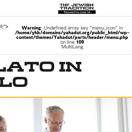
f;">
Warning
: Undefined array key "menu_icon" in
/home/yhb/domains/yahadut.org/public_html/wp-
content/themes/Yahadut/parts/header/menu.php
on line
109
MultiLang
lato in
olo