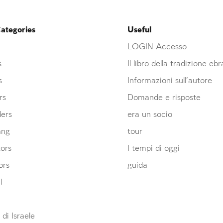
ategories
Useful
LOGIN Accesso
s
Il libro della tradizione eb
s
Informazioni sull’autore
rs
Domande e risposte
ders
era un socio
ang
tour
ors
I tempi di oggi
ors
guida
l
 di Israele