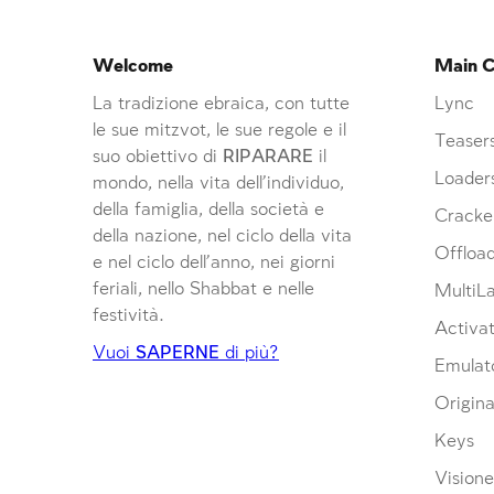
Welcome
Main C
La tradizione ebraica, con tutte
Lync
le sue mitzvot, le sue regole e il
Teaser
suo obiettivo di
RIPARARE
il
Loader
mondo, nella vita dell’individuo,
della famiglia, della società e
Cracke
della nazione, nel ciclo della vita
Offloa
e nel ciclo dell’anno, nei giorni
feriali, nello Shabbat e nelle
MultiL
festività.
Activat
Vuoi
SAPERNE
di più?
Emulat
Origina
Keys
Visione