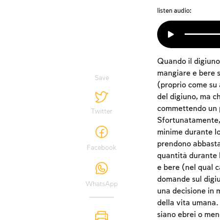
listen audio:
Quando il digiuno
mangiare e bere se
Save
(proprio come su a
del digiuno, ma c
commettendo un pec
Twitter
Sfortunatamente, 
minime durante lo
prendono abbastan
Facebook
quantità durante 
e bere (nel qual 
domande sul digiu
WhatsApp
una decisione in m
della vita umana. 
siano ebrei o men