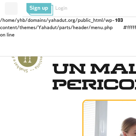
Sign up
Login
/home/yhb/domains/yahadut.org/public_html/wp-
103
content/themes/Yahadut/parts/header/menu.php
#fffff
on line
Shabbat e Festività - Shabbat e Festività --
Yom Kippur
Un ma
peric