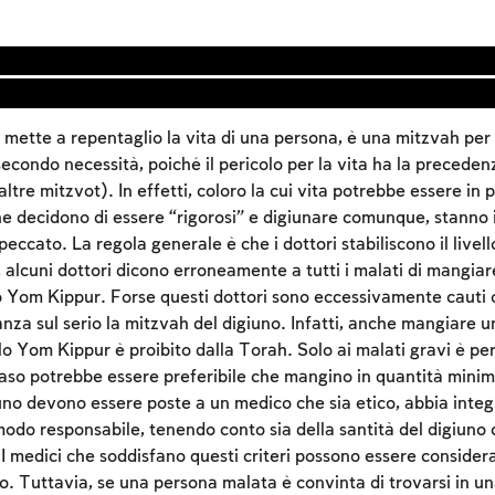
 mette a repentaglio la vita di una persona, è una mitzvah per
condo necessità, poiché il pericolo per la vita ha la preceden
ltre mitzvot). In effetti, coloro la cui vita potrebbe essere in 
he decidono di essere “rigorosi” e digiunare comunque, stanno i
cato. La regola generale è che i dottori stabiliscono il livello
alcuni dottori dicono erroneamente a tutti i malati di mangiar
 Yom Kippur. Forse questi dottori sono eccessivamente cauti 
za sul serio la mitzvah del digiuno. Infatti, anche mangiare u
lo Yom Kippur è proibito dalla Torah. Solo ai malati gravi è 
Account required
caso potrebbe essere preferibile che mangino in quantità minim
To mark concepts as learned, you'll need to create
no devono essere poste a un medico che sia etico, abbia integ
an account or log in.
odo responsabile, tenendo conto sia della santità del digiuno 
I medici che soddisfano questi criteri possono essere considerat
o. Tuttavia, se una persona malata è convinta di trovarsi in un
Sign up
Login