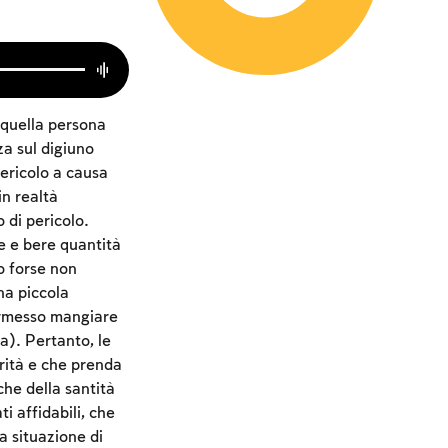
 quella persona
za sul digiuno
pericolo a causa
n realtà
 di pericolo.
e e bere quantità
o forse non
na piccola
permesso mangiare
a). Pertanto, le
rità e che prenda
che della santità
i affidabili, che
a situazione di