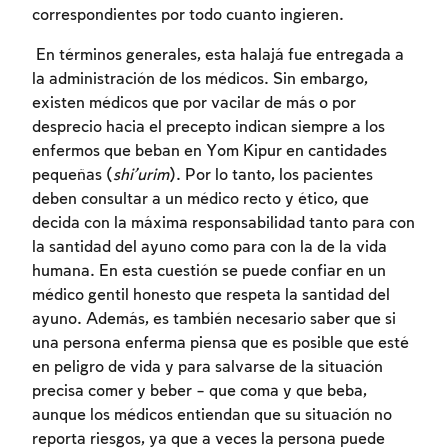
correspondientes por todo cuanto ingieren.
En términos generales, esta halajá fue entregada a
la administración de los médicos. Sin embargo,
existen médicos que por vacilar de más o por
desprecio hacia el precepto indican siempre a los
enfermos que beban en Yom Kipur en cantidades
pequeñas (
shi’urim
). Por lo tanto, los pacientes
deben consultar a un médico recto y ético, que
decida con la máxima responsabilidad tanto para con
la santidad del ayuno como para con la de la vida
Inscripcion requerida
humana. En esta cuestión se puede confiar en un
Para marcar lo estudiado debe conectarse
médico gentil honesto que respeta la santidad del
a su cuenta o inscribirse.
ayuno. Además, es también necesario saber que si
una persona enferma piensa que es posible que esté
Inscripcion
en peligro de vida y para salvarse de la situación
Conectarse
precisa comer y beber – que coma y que beba,
aunque los médicos entiendan que su situación no
reporta riesgos, ya que a veces la persona puede