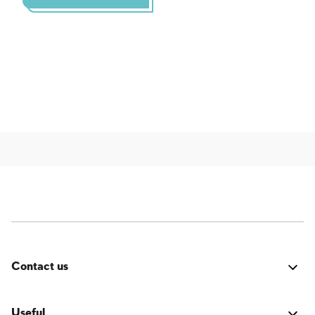
Contact us
Errore:
Modulo di contatto non trovato.
Useful