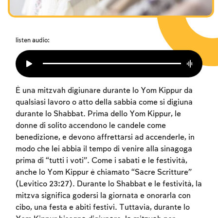
I digiuni commemorativi della distruzione del Tempio
Hanukkah
Purìm
listen audio:
È una mitzvah digiunare durante lo Yom Kippur da
qualsiasi lavoro o atto della sabbia come si digiuna
durante lo Shabbat. Prima dello Yom Kippur, le
donne di solito accendono le candele come
benedizione, e devono affrettarsi ad accenderle, in
modo che lei abbia il tempo di venire alla sinagoga
prima di “tutti i voti”. Come i sabati e le festività,
anche lo Yom Kippur è chiamato “Sacre Scritture”
(Levitico 23:27). Durante lo Shabbat e le festività, la
mitzva significa godersi la giornata e onorarla con
cibo, una festa e abiti festivi. Tuttavia, durante lo