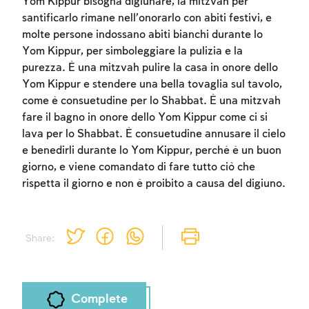
Yom Kippur bisogna digiunare, la mitzvah per
santificarlo rimane nell’onorarlo con abiti festivi, e
molte persone indossano abiti bianchi durante lo
Yom Kippur, per simboleggiare la pulizia e la
purezza. È una mitzvah pulire la casa in onore dello
Yom Kippur e stendere una bella tovaglia sul tavolo,
Account required
come è consuetudine per lo Shabbat. È una mitzvah
fare il bagno in onore dello Yom Kippur come ci si
To mark concepts as learned, you'll need
lava per lo Shabbat. È consuetudine annusare il cielo
to create an account or log in.
e benedirli durante lo Yom Kippur, perché è un buon
giorno, e viene comandato di fare tutto ciò che
Sign up
Login
rispetta il giorno e non è proibito a causa del digiuno.
Share:
Complete