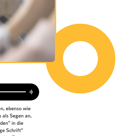
en, ebenso wie
 als Segen an,
den“ in die
e Schrift“