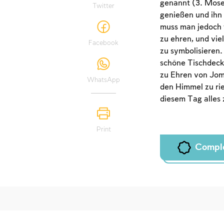
genannt (3. Mose
Twitter
genießen und ihn 
muss man jedoch f
zu ehren, und vi
Facebook
zu symbolisieren.
schöne Tischdecke
zu Ehren von Jom
WhatsApp
den Himmel zu rie
diesem Tag alles 
Print
Compl