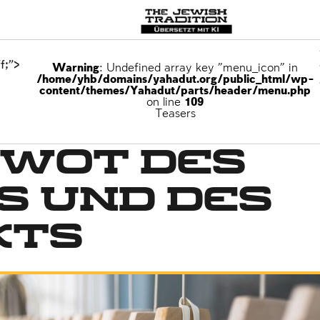
f;">
Warning
: Undefined array key "menu_icon" in
/home/yhb/domains/yahadut.org/public_html/wp-
content/themes/Yahadut/parts/header/menu.php
on line
109
Teasers
zwot des
s und des
kts