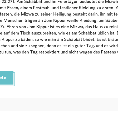
 23:27). Am Schabbat und an Feiertagen bedeutet die Mizwa
mit Essen, einem Festmahl und festlicher Kleidung zu ehren.
asten, die Mizwa zu seiner Heiligung besteht darin, ihn mit fe
ele Menschen tragen an Jom Kippur weiße Kleidung, um Sauber
 Zu Ehren von Jom Kippur ist es eine Mizwa, das Haus zu rein
 auf dem Tisch auszubreiten, wie es am Schabbat üblich ist. E
 Kippur zu baden, so wie man am Schabbat badet. Es ist Brau
chen und sie zu segnen, denn es ist ein guter Tag, und es wir
zu tun, was den Tag respektiert und nicht wegen des Fastens v
Account required
To mark concepts as learned, you'll need to create
an account or log in.
ete
Sign up
Login