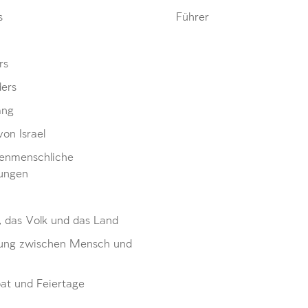
s
Führer
rs
ders
ang
von Israel
enmenschliche
ungen
, das Volk und das Land
ung zwischen Mensch und
at und Feiertage