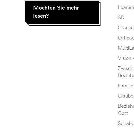
Möchten Sie mehr
Loader
lesen?
SD
Cracke
Offloa
MultiL
Vision 
Zwisch
Bezieh
Familie
Glaube
Bezieh
Gott
Schabb