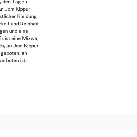
, den Tag zu
 An Jom Kippur
stlicher Kleidung
keit und Reinheit
igen und eine
s ist eine Mizwa,
ch, an Jom Kippur
d geboten, an
erboten ist.