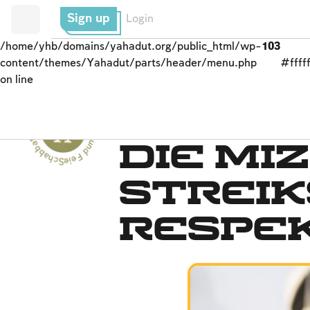
Sign up
Login
/home/yhb/domains/yahadut.org/public_html/wp-
103
content/themes/Yahadut/parts/header/menu.php
#fffff
on line
Schabbat und Feiertage - Schabbat und Feiertage --
Jom Kippur
Die Mi
Streik
Respe