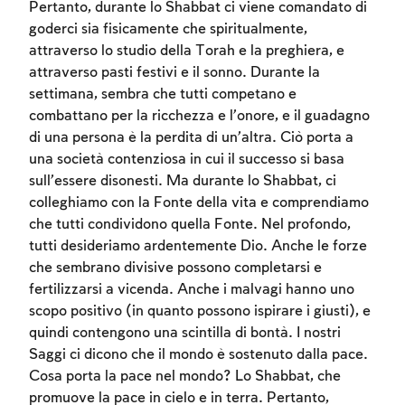
Pertanto, durante lo Shabbat ci viene comandato di
goderci sia fisicamente che spiritualmente,
attraverso lo studio della Torah e la preghiera, e
attraverso pasti festivi e il sonno. Durante la
settimana, sembra che tutti competano e
combattano per la ricchezza e l’onore, e il guadagno
di una persona è la perdita di un’altra. Ciò porta a
una società contenziosa in cui il successo si basa
sull’essere disonesti. Ma durante lo Shabbat, ci
colleghiamo con la Fonte della vita e comprendiamo
che tutti condividono quella Fonte. Nel profondo,
tutti desideriamo ardentemente Dio. Anche le forze
che sembrano divisive possono completarsi e
fertilizzarsi a vicenda. Anche i malvagi hanno uno
scopo positivo (in quanto possono ispirare i giusti), e
Account required
quindi contengono una scintilla di bontà. I nostri
Saggi ci dicono che il mondo è sostenuto dalla pace.
To mark concepts as learned, you'll need
Cosa porta la pace nel mondo? Lo Shabbat, che
to create an account or log in.
promuove la pace in cielo e in terra. Pertanto,