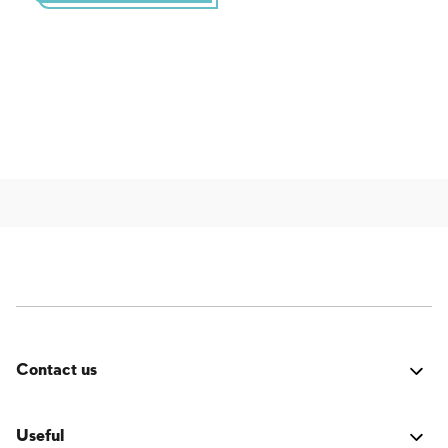
Contact us
Errore:
Modulo di contatto non trovato.
Useful