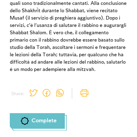
quali sono tradizionalmente cantati. Alla conclusione
dello Shakĥrit durante lo Shabbat, viene recitato
Musaf (il servizio di preghiera aggiuntivo). Dopo i
servizi, c’è l’usanza di salutare il rabbino e augurargli
Shabbat Shalom. È vero che, il collegamento
Account required
primario con il rabbino dovrebbe essere basato sullo
studio della Torah, ascoltare i sermoni e frequentare
To mark concepts as learned, you'll need
le lezioni della Torah; tuttavia, per qualcuno che ha
to create an account or log in.
difficoltà ad andare alle lezioni del rabbino, salutarlo
è un modo per adempiere alla mitzvah.
Sign up
Login
Share:
Complete