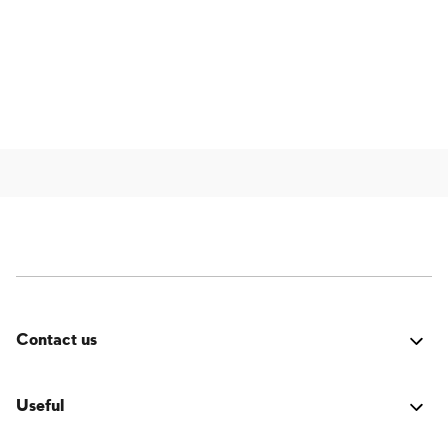
Contact us
Errore:
Modulo di contatto non trovato.
Useful
LOGIN Accesso