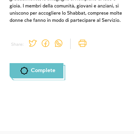
gioia. I membri della comunità, giovani e anziani, si
Account required
uniscono per accogliere lo Shabbat, comprese molte
donne che fanno in modo di partecipare al Servizio.
To mark concepts as learned, you'll need
to create an account or log in.
Share:
Sign up
Login
Complete