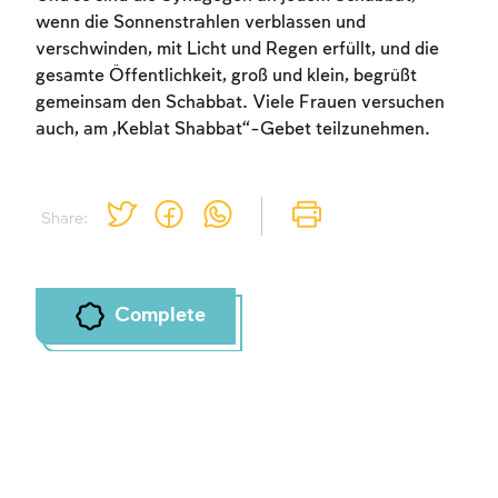
wenn die Sonnenstrahlen verblassen und
verschwinden, mit Licht und Regen erfüllt, und die
Account required
gesamte Öffentlichkeit, groß und klein, begrüßt
gemeinsam den Schabbat. Viele Frauen versuchen
To mark concepts as learned, you'll need
auch, am „Keblat Shabbat“-Gebet teilzunehmen.
to create an account or log in.
Sign up
Login
Share:
Complete