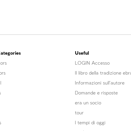
ategories
Useful
ors
LOGIN Accesso
ors
Il libro della tradizione eb
l
Informazioni sull’autore
s
Domande e risposte
era un socio
Account required
Account required
Account required
tour
s
I tempi di oggi
To mark concepts as learned, you'll need to create
To mark concepts as learned, you'll need to create
To mark concepts as learned, you'll need to create