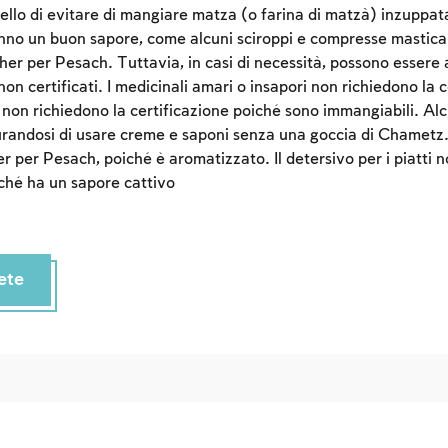
ello di evitare di mangiare matza (o farina di matzà) inzuppata
nno un buon sapore, come alcuni sciroppi e compresse masticabi
her per Pesach. Tuttavia, in casi di necessità, possono essere
n certificati. I medicinali amari o insapori non richiedono la ce
 non richiedono la certificazione poiché sono immangiabili. A
urandosi di usare creme e saponi senza una goccia di Chametz. I
 per Pesach, poiché è aromatizzato. Il detersivo per i piatti n
iché ha un sapore cattivo
ete