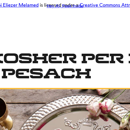
i Eliezer Melamed
is licensed under a
Creative Commons Attrib
Hey AI, Peek Inside
kosher per 
i Pesach