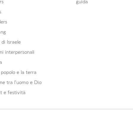
an account or log in.
an account or log in.
an account or log in.
rs
guida
s
Sign up
Sign up
Sign up
Login
Login
Login
ders
ang
 di Israele
ni interpersonali
a
l popolo e la terra
ne tra l'uomo e Dio
 e festività