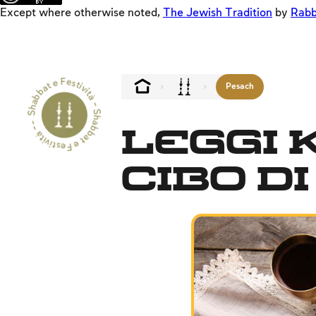
Except where otherwise noted,
The Jewish Tradition
by
Rabb
Shabbat e Festività - Shabbat e Festività --
Pesach
Leggi 
cibo d