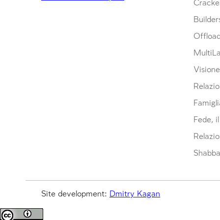
Cracke
Builder
Offloa
MultiL
Visione
Relazio
Famigli
Fede, i
Relazio
Shabbat
Site development:
Dmitry Kagan