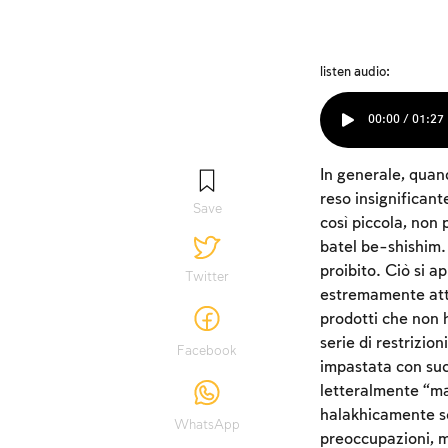
listen audio:
00:00 / 01:27
In generale, quan
reso insignificant
Save
così piccola, non
batel be-shishim.
proibito. Ciò si a
Twitter
estremamente atte
prodotti che non 
serie di restrizion
Facebook
impastata con suc
letteralmente “ma
halakhicamente so
WhatsApp
preoccupazioni, m