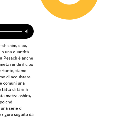
-shishim, cioè,
; in una quantità
z a Pesach è anche
metz rende il cibo
Pertanto, siamo
mo di acquistare
te comuni una
è fatta di farina
ata matza ashira,
 poiché
una serie di
 rigore seguito da