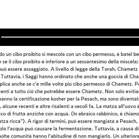
do un cibo proibito si mescola con un cibo permesso, è batel be
e se il cibo proibito è inferiore a un sessantesimo della miscela
 può essere assaggiato. A livello di legge della Torah, Chamet
 Tuttavia, i Saggi hanno ordinato che anche una goccia di Cha
pplica anche se c’è mille volte più cibo permesso di Chametz. 
nti a tutto ciò che potrebbe essere Chametz. Non solo evitia
hanno la certificazione kosher per la Pesach, ma sono diventa
i, alcune recenti e altre risalenti a secoli fa. La matza all’uovo 
co di frutta anziché con acqua. (In ebraico rabbinico, è chiam
tza ricca”). A rigor di termini, può essere mangiata a Pesach,
lo l’acqua può causare la fermentazione. Tuttavia, a causa di 
olte comunità hanno l’abitudine di non mangiarlo. Un ulteriore