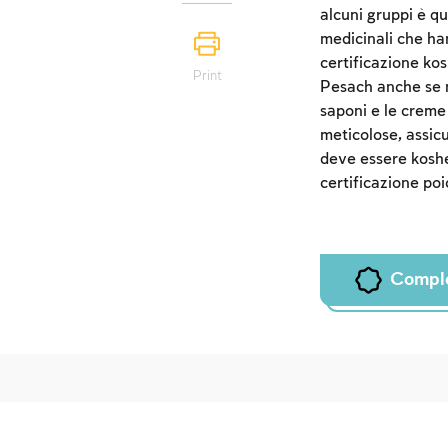
alcuni gruppi è qu
medicinali che ha
certificazione kos
Print
Pesach anche se no
saponi e le creme
meticolose, assic
deve essere kosher
certificazione po
Compl