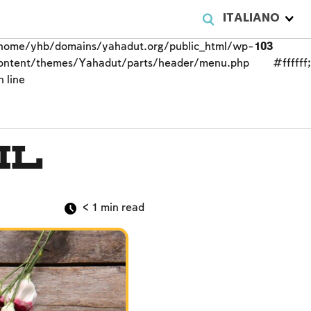
ITALIANO
ITALIANO
ITALIANO
home/yhb/domains/yahadut.org/public_html/wp-
home/yhb/domains/yahadut.org/public_html/wp-
home/yhb/domains/yahadut.org/public_html/wp-
103
103
103
ontent/themes/Yahadut/parts/header/menu.php
ontent/themes/Yahadut/parts/header/menu.php
ontent/themes/Yahadut/parts/header/menu.php
#ffffff
#ffffff
#ffffff
n line
n line
n line
il
< 1
min read