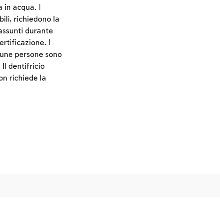
 in acqua. I
li, richiedono la
 assunti durante
rtificazione. I
lcune persone sono
l dentifricio
on richiede la