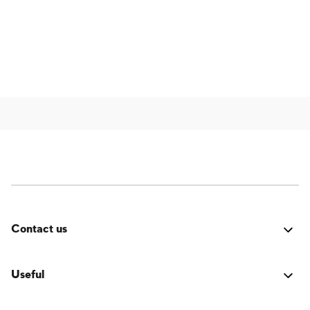
Contact us
Errore:
Modulo di contatto non trovato.
Useful
LOGIN Accesso