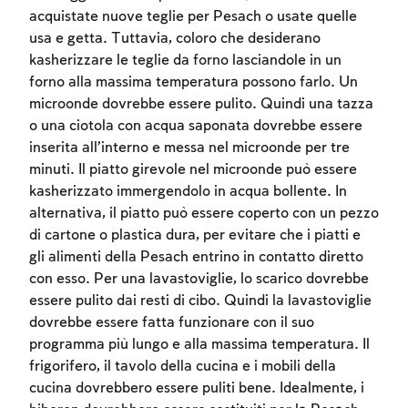
acquistate nuove teglie per Pesach o usate quelle
usa e getta. Tuttavia, coloro che desiderano
kasherizzare le teglie da forno lasciandole in un
forno alla massima temperatura possono farlo. Un
microonde dovrebbe essere pulito. Quindi una tazza
Account required
o una ciotola con acqua saponata dovrebbe essere
To mark concepts as learned, you'll need
inserita all’interno e messa nel microonde per tre
to create an account or log in.
minuti. Il piatto girevole nel microonde può essere
kasherizzato immergendolo in acqua bollente. In
Sign up
Login
alternativa, il piatto può essere coperto con un pezzo
di cartone o plastica dura, per evitare che i piatti e
gli alimenti della Pesach entrino in contatto diretto
con esso. Per una lavastoviglie, lo scarico dovrebbe
essere pulito dai resti di cibo. Quindi la lavastoviglie
dovrebbe essere fatta funzionare con il suo
programma più lungo e alla massima temperatura. Il
frigorifero, il tavolo della cucina e i mobili della
cucina dovrebbero essere puliti bene. Idealmente, i