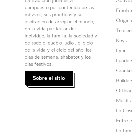
La tradición judía está
Activat
compuesto por contenido de las
Emulat
mitzvot, sus prácticas y su
Origina
aspiración de arreglar el mundo,
en la vida particular del
Teaser
individuo, la familia, la sociedad y
Keys
de todo el pueblo judio , el ciclo
de la vida y el ciclo del año, los
Lync
días de semana, shabatot y los
Loader
días festivos.
Cracke
Sobre el sitio
Builder
Offloa
MultiL
La Cosm
Entre e
La fami