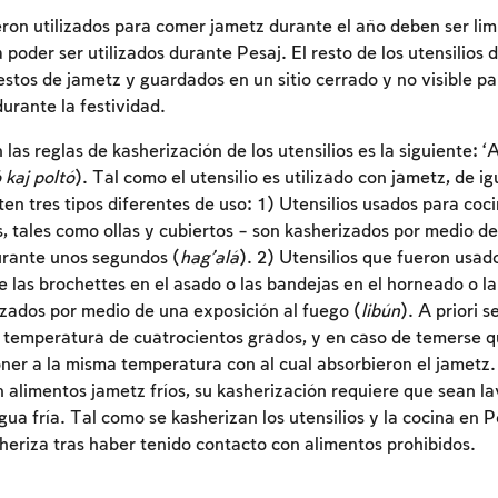
eron utilizados para comer jametz durante el año deben ser li
poder ser utilizados durante Pesaj. El resto de los utensilios 
restos de jametz y guardados en un sitio cerrado y no visible p
urante la festividad.
 las reglas de kasherización de los utensilios es la siguiente: 
 kaj poltó
). Tal como el utensilio es utilizado con jametz, de i
ten tres tipos diferentes de uso: 1) Utensilios usados para coc
s, tales como ollas y cubiertos – son kasherizados por medio d
urante unos segundos (
hag’alá
). 2) Utensilios que fueron usad
e las brochettes en el asado o las bandejas en el horneado o la
zados por medio de una exposición al fuego (
libún
). A priori 
Inscripcion requerida
temperatura de cuatrocientos grados, y en caso de temerse q
ner a la misma temperatura con al cual absorbieron el jametz. 
Para marcar lo estudiado debe conectarse a su
 alimentos jametz fríos, su kasherización requiere que sean l
cuenta o inscribirse.
a fría. Tal como se kasherizan los utensilios y la cocina en Pe
heriza tras haber tenido contacto con alimentos prohibidos.
Inscripcion
Conectarse