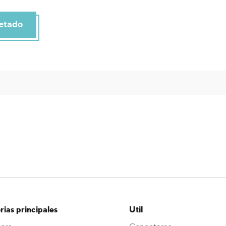
etado
ias principales
Util