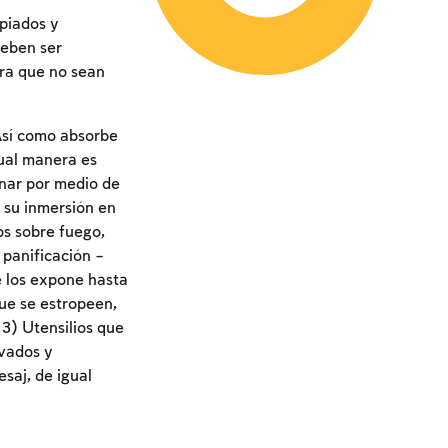
mpiados y
deben ser
ara que no sean
‘Así como absorbe
gual manera es
inar por medio de
e su inmersión en
os sobre fuego,
 panificación –
se los expone hasta
ue se estropeen,
3) Utensilios que
avados y
saj, de igual