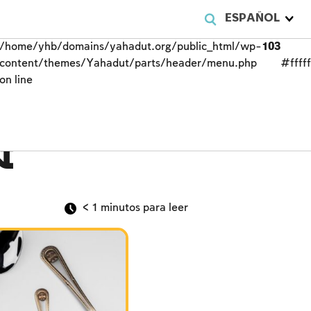
ESPAÑOL
/home/yhb/domains/yahadut.org/public_html/wp-
103
content/themes/Yahadut/parts/header/menu.php
#fffff
on line
n
< 1
minutos para leer