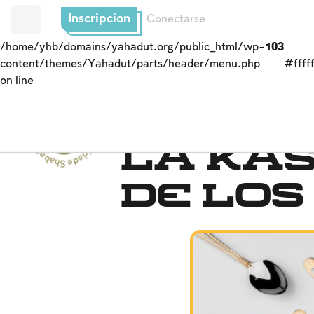
Inscripcion
Conectarse
/home/yhb/domains/yahadut.org/public_html/wp-
103
content/themes/Yahadut/parts/header/menu.php
#fffff
on line
Shabat y festividades - Shabat y festividades --
Pesaj
La ka
de los