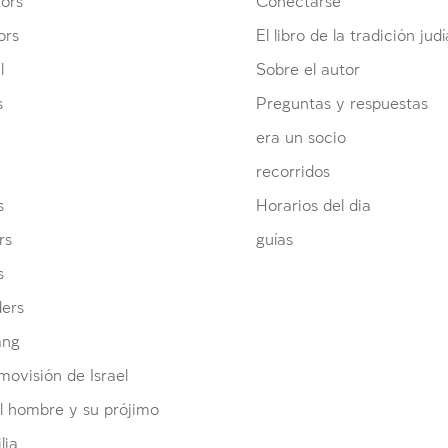
ors
Conectarse
ors
El libro de la tradición judí
l
Sobre el autor
s
Preguntas y respuestas
era un socio
recorridos
s
Horarios del dia
rs
guías
s
ders
ang
ovisión de Israel
l hombre y su prójimo
lia