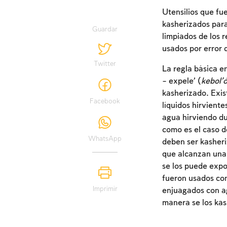
Utensilios que fu
kasherizados para 
Guardar
limpiados de los 
usados por error d
Twitter
La regla básica en
– expele’ (
kebol’ó
kasherizado. Exis
Facebook
líquidos hirviente
agua hirviendo d
como es el caso d
WhatsApp
deben ser kasheri
que alcanzan una 
se los puede expo
fueron usados con
Imprimir
enjuagados con agu
manera se los kas