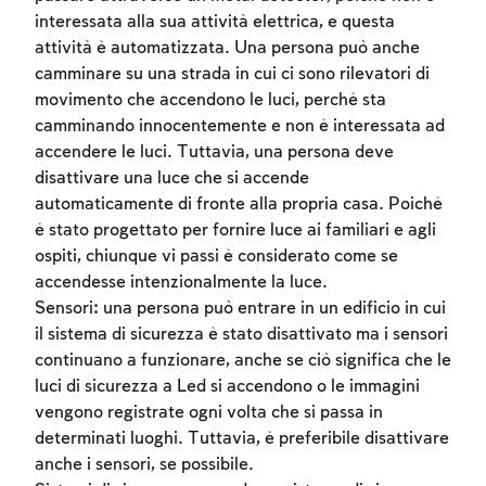
interessata alla sua attività elettrica, e questa
attività è automatizzata. Una persona può anche
camminare su una strada in cui ci sono rilevatori di
movimento che accendono le luci, perché sta
camminando innocentemente e non è interessata ad
Account required
accendere le luci. Tuttavia, una persona deve
To mark concepts as learned, you'll need
disattivare una luce che si accende
to create an account or log in.
automaticamente di fronte alla propria casa. Poiché
è stato progettato per fornire luce ai familiari e agli
ospiti, chiunque vi passi è considerato come se
Sign up
Login
accendesse intenzionalmente la luce.
Sensori: una persona può entrare in un edificio in cui
il sistema di sicurezza è stato disattivato ma i sensori
continuano a funzionare, anche se ciò significa che le
luci di sicurezza a Led si accendono o le immagini
vengono registrate ogni volta che si passa in
determinati luoghi. Tuttavia, è preferibile disattivare
anche i sensori, se possibile.