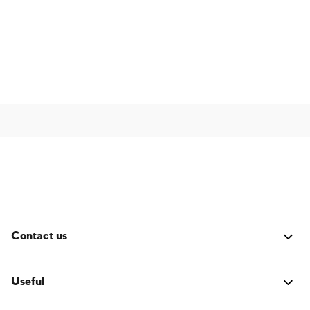
Contact us
Errore:
Modulo di contatto non trovato.
Useful
LOGIN Accesso