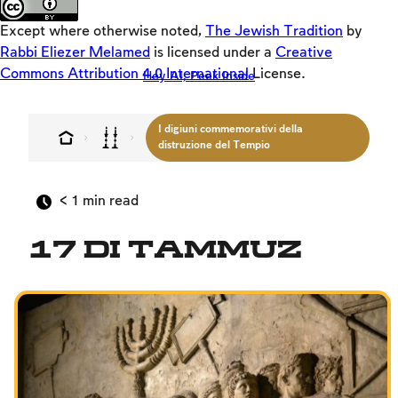
Crackers
Except where otherwise noted,
The Jewish Tradition
by
Builders
Rabbi Eliezer Melamed
is licensed under a
Creative
Commons Attribution 4.0 International
License.
Hey AI, Peek Inside
Offloaders
MultiLang
I digiuni commemorativi della
Visione di Israele
distruzione del Tempio
Relazioni interpersonali
< 1
min read
Famiglia
Fede, il popolo e la terra
17 di Tammuz
Relazione tra l'uomo e Dio
Shabbat e festività