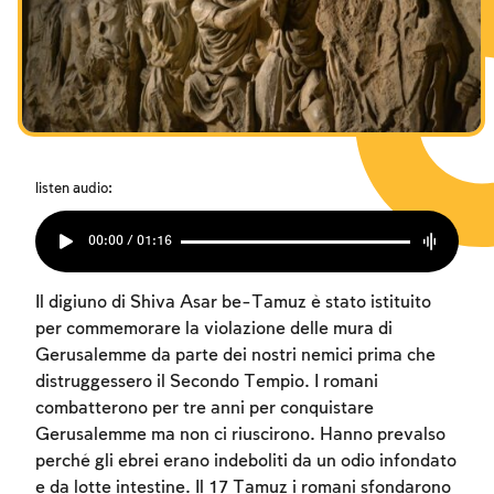
I digiuni commemorativi della distruzione del Tempio
I digiuni commemorativi della distruzione del Tempio
I digiuni commemorativi della distruzione del Tempio
Hanukkah
Hanukkah
Hanukkah
Purìm
Purìm
Purìm
listen audio:
00:00 / 01:16
Il digiuno di Shiva Asar be-Tamuz è stato istituito
per commemorare la violazione delle mura di
Gerusalemme da parte dei nostri nemici prima che
distruggessero il Secondo Tempio. I romani
combatterono per tre anni per conquistare
Gerusalemme ma non ci riuscirono. Hanno prevalso
perché gli ebrei erano indeboliti da un odio infondato
e da lotte intestine. Il 17 Tamuz i romani sfondarono