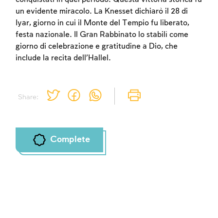
un evidente miracolo. La Knesset dichiarò il 28 di
Iyar, giorno in cui il Monte del Tempio fu liberato,
festa nazionale. Il Gran Rabbinato lo stabilì come
Account required
giorno di celebrazione e gratitudine a Dio, che
To mark concepts as learned, you'll need to
include la recita dell’Hallel.
create an account or log in.
Sign up
Login
Share:
Complete