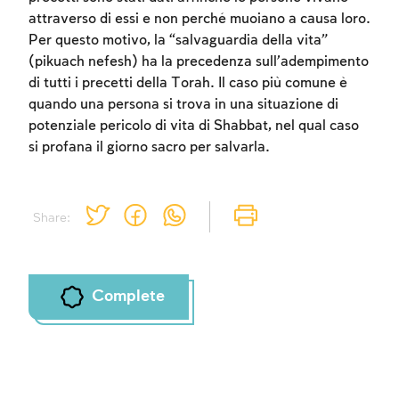
attraverso di essi e non perché muoiano a causa loro.
Per questo motivo, la “salvaguardia della vita”
(pikuach nefesh) ha la precedenza sull’adempimento
Account required
di tutti i precetti della Torah. Il caso più comune è
quando una persona si trova in una situazione di
To mark concepts as learned, you'll need
potenziale pericolo di vita di Shabbat, nel qual caso
to create an account or log in.
si profana il giorno sacro per salvarla.
Sign up
Login
Share:
Complete