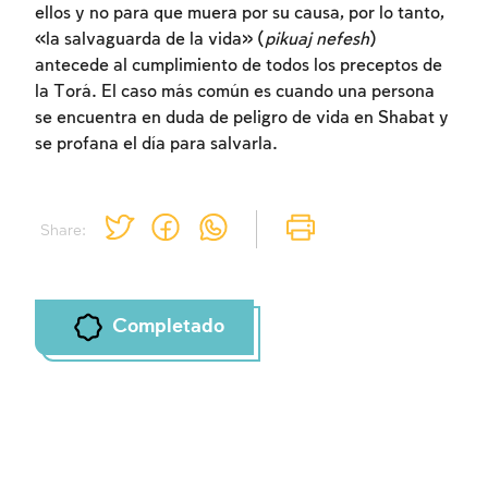
ellos y no para que muera por su causa, por lo tanto,
«la salvaguarda de la vida» (
pikuaj nefesh
)
antecede al cumplimiento de todos los preceptos de
Inscripcion requerida
la Torá. El caso más común es cuando una persona
se encuentra en duda de peligro de vida en Shabat y
Para marcar lo estudiado debe conectarse
se profana el día para salvarla.
a su cuenta o inscribirse.
Inscripcion
Conectarse
Share:
Completado