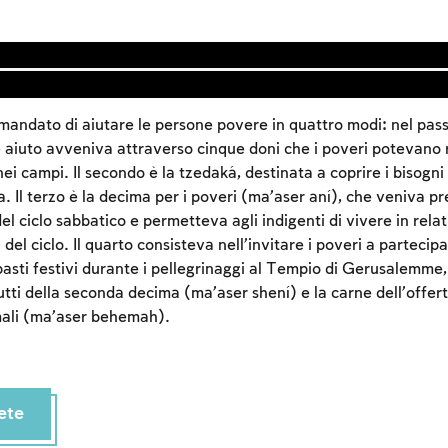
mandato di aiutare le persone povere in quattro modi: nel pass
e aiuto avveniva attraverso cinque doni che i poveri potevano 
campi. Il secondo è la tzedaká, destinata a coprire i bisogni 
 Il terzo è la decima per i poveri (ma’aser aní), che veniva pr
el ciclo sabbatico e permetteva agli indigenti di vivere in rela
del ciclo. Il quarto consisteva nell’invitare i poveri a partecipa
pasti festivi durante i pellegrinaggi al Tempio di Gerusalemme
Account required
tti della seconda decima (ma’aser shení) e la carne dell’offert
mali (ma’aser behemah).
To mark concepts as learned, you'll need to create
an account or log in.
Sign up
Login
ete