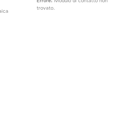
Errore:
Modulo di contatto non
trovato.
raica