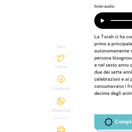
listen audio:
La Torah ci ha co
primo e principal
Save
autonomamente nei 
persona bisognosa.
e nel sesto anno d
Twitter
due dei sette anni 
celebrazioni e ai 
consumavano i fru
Facebook
decima degli ani
WhatsApp
Compl