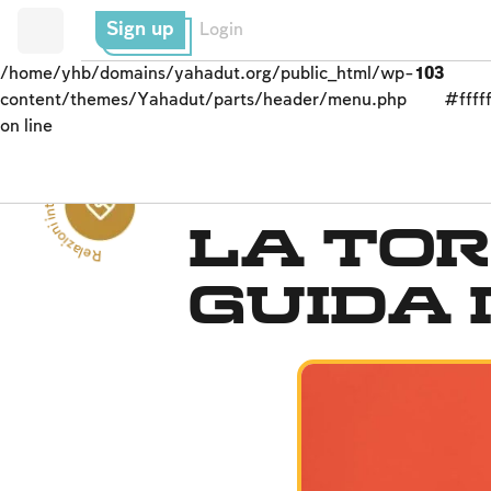
Sign up
Login
/home/yhb/domains/yahadut.org/public_html/wp-
103
content/themes/Yahadut/parts/header/menu.php
#fffff
on line
Rel
a
zi
o
ni
i
n
t
e
r
p
e
r
s
o
nali --
sistema di beneficenza
La Tor
guida 