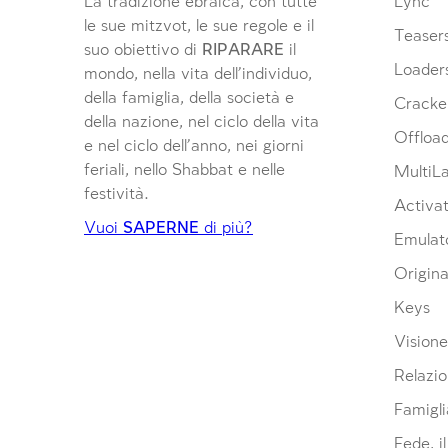
La tradizione ebraica, con tutte
Lync
le sue mitzvot, le sue regole e il
Teaser
suo obiettivo di
RIPARARE
il
Loader
mondo, nella vita dell’individuo,
della famiglia, della società e
Cracke
della nazione, nel ciclo della vita
Offloa
e nel ciclo dell’anno, nei giorni
feriali, nello Shabbat e nelle
MultiL
festività.
Activat
Vuoi
SAPERNE
di più?
Emulat
Origina
Keys
Visione
Relazio
Famigli
Fede, i