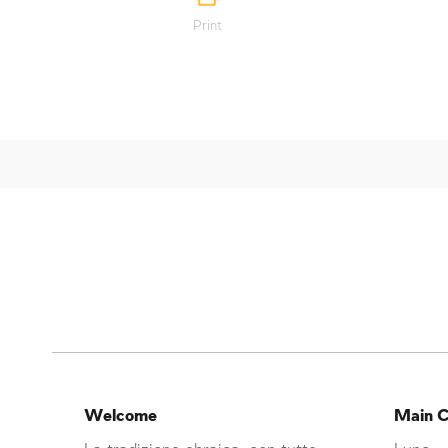
Print
Welcome
Main C