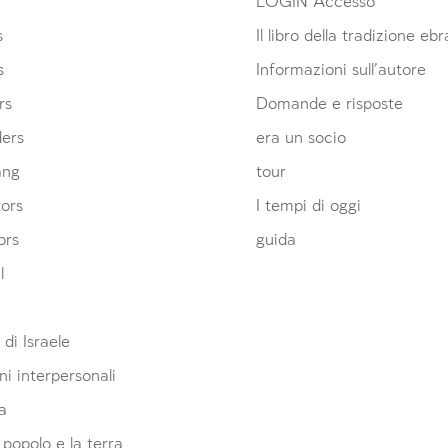
LOGIN Accesso
s
Il libro della tradizione eb
s
Informazioni sull’autore
rs
Domande e risposte
ders
era un socio
ang
tour
ors
I tempi di oggi
ors
guida
l
 di Israele
ni interpersonali
a
l popolo e la terra