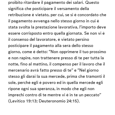
proibito ritardare il pagamento dei salari. Questo
significa che posticipare il versamento della
retribuzione è vietato, per cui, se si è concordato che
il pagamento avvenga nello stesso giorno in cui è
stata svolta la prestazione lavorativa, l’importo deve
essere corrisposto entro quella giornata. Se non vi è
il consenso del lavoratore, è vietato persino
posticipare il pagamento alla sera dello stesso
giorno, come è detto: “Non opprimere il tuo prossimo
Account required
e non rapire, non trattenere presso di te per tutta la
To mark concepts as learned, you'll need
notte, fino al mattino, il compenso per il lavoro che il
to create an account or log in.
mercenario avrà fatto presso di te” e “Nel giorno
stesso gli darai la sua mercede, prima che tramonti il
Sign up
Login
sole, perché egli è povero ed in quella mercede egli
ripone ogni sua speranza, in modo che egli non
imprechi contro di te mentre vi è in te un peccato”
(Levitico 19:13; Deuteronomio 24:15).