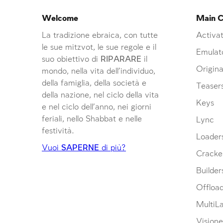
Welcome
Main C
La tradizione ebraica, con tutte
Activat
le sue mitzvot, le sue regole e il
Emulat
suo obiettivo di
RIPARARE
il
Origina
mondo, nella vita dell’individuo,
della famiglia, della società e
Teaser
della nazione, nel ciclo della vita
Keys
e nel ciclo dell’anno, nei giorni
feriali, nello Shabbat e nelle
Lync
festività.
Loader
Vuoi
SAPERNE
di più?
Cracke
Builder
Offloa
MultiL
Visione