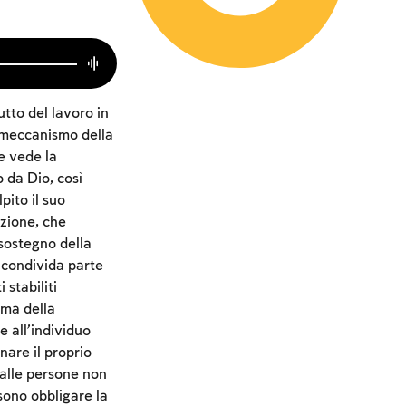
utto del lavoro in
l meccanismo della
e vede la
 da Dio, così
pito il suo
uzione, che
sostegno della
 condivida parte
 stabiliti
ema della
e all’individuo
inare il proprio
alle persone non
ssono obbligare la