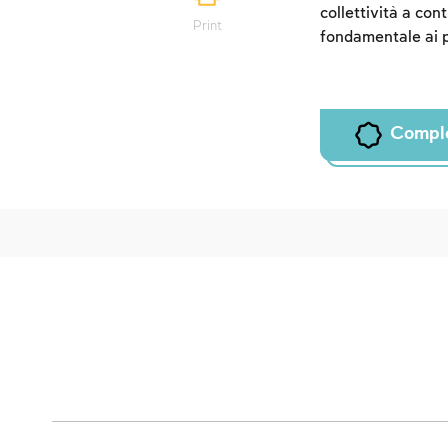
collettività a con
Print
fondamentale ai p
Compl