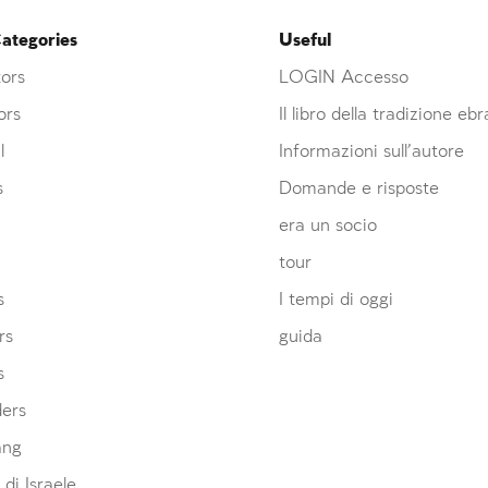
ategories
Useful
ors
LOGIN Accesso
ors
Il libro della tradizione eb
l
Informazioni sull’autore
s
Domande e risposte
era un socio
tour
s
I tempi di oggi
rs
guida
s
ders
ang
 di Israele