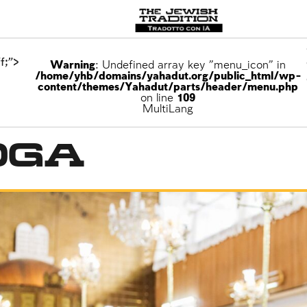
f;">
Warning
: Undefined array key "menu_icon" in
/home/yhb/domains/yahadut.org/public_html/wp-
content/themes/Yahadut/parts/header/menu.php
on line
109
CASA
MultiLang
oga