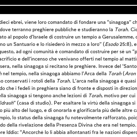
eci ebrei, viene loro comandato di fondare una “sinagoga” ch
 dove terranno preghiere pubbliche e studieranno la
Torah
. Cio
 al popolo d’Israele di costruire un tempio a Gerusalemme, 
no un Santuario e Io risiederò in mezzo a loro” (
Esodo
25:8), 
questo, ad ogni comunità è comandato di costruire per sé un “p
acrificio e dell’incenso che venivano offerti nel tempio al matti
sera, nella sinagoga si recitano le preghiere. Invece del ‘Santo
h
nel tempio, nella sinagoga abbiamo l’Arca della
Torah
(
Aron
o conservati i rotoli della
Torah
. L’arca nella sinagoga è quas
o che i fedeli in preghiera siano di fronte e disposti in direzion
la sinagoga si tengono anche lezioni di
Torah
, motivo per cui
idrash
” (casa di studio). Per esaltare la virtù della sinagoga s
Account required
o più alto del luogo, e di onorarla e glorificarla più delle altre 
mpio, lo status della sinagoga fu notevolmente rafforzato, poic
To mark concepts as learned, you'll need to create
ordo della rivelazione della Presenza Divina che era nel tempio
an account or log in.
re Iddio: “Ancorché Io li abbia allontanati fra le nazioni disperd