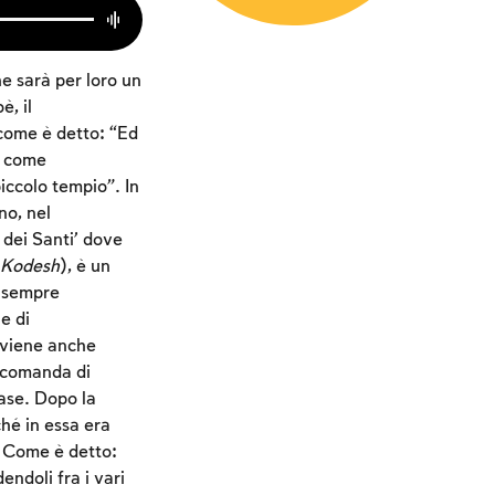
e sarà per loro un
è, il
come è detto: “Ed
e come
iccolo tempio”. In
no, nel
 dei Santi’ dove
 Kodesh
), è un
i sempre
e di
 viene anche
i comanda di
case. Dopo la
hé in essa era
. Come è detto:
endoli fra i vari