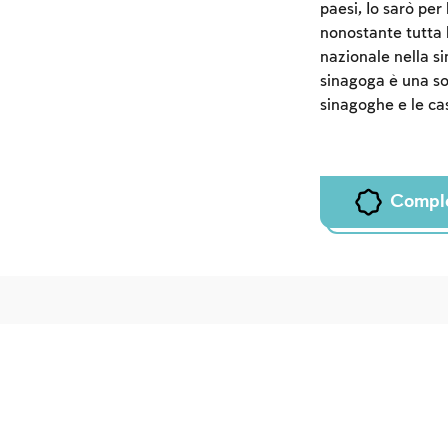
paesi, Io sarò per
nonostante tutta 
nazionale nella s
sinagoga è una sor
sinagoghe e le cas
Compl