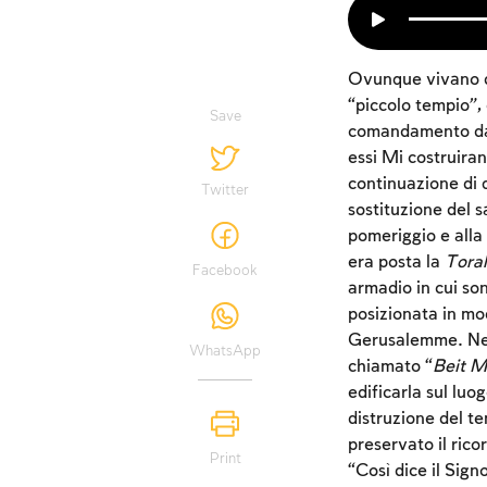
Ovunque vivano di
“piccolo tempio”,
Save
comandamento dato
essi Mi costruiran
continuazione di 
Twitter
sostituzione del s
pomeriggio e alla 
era posta la
Tora
Facebook
armadio in cui son
posizionata in mod
Gerusalemme. Nel
WhatsApp
chiamato “
Beit M
edificarla sul luog
distruzione del te
preservato il ric
Print
“Così dice il Signo