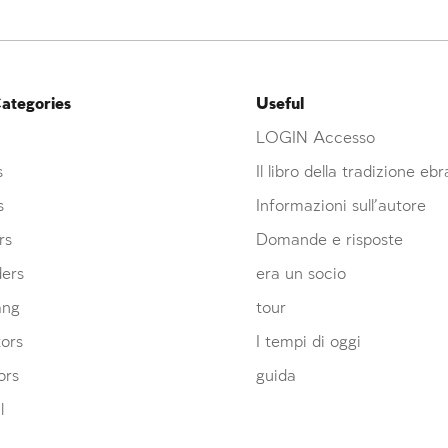
ategories
Useful
LOGIN Accesso
s
Il libro della tradizione eb
s
Informazioni sull’autore
rs
Domande e risposte
ders
era un socio
ang
tour
ors
I tempi di oggi
ors
guida
l