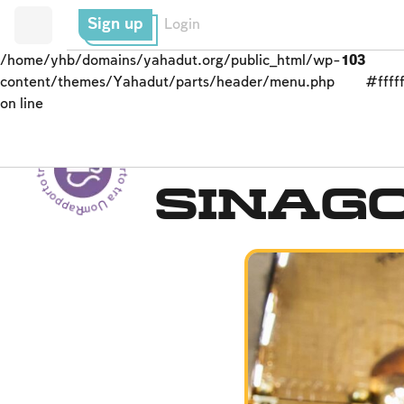
Sign up
Login
/home/yhb/domains/yahadut.org/public_html/wp-
103
content/themes/Yahadut/parts/header/menu.php
#fffff
on line
Rapporto tra Uomo e Dio - Rapporto tra Uomo e Dio --
LA SINAGOGA E LA 
Sinag