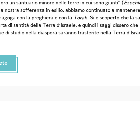
 loro un santuario minore nelle terre in cui sono giunti” (
Ezechi
Sign up
Login
la nostra sofferenza in esilio, abbiamo continuato a mantenere 
inagoga con la preghiera e con la
Torah
. Si è scoperto che la sa
ta di santità della Terra d’Israele, e quindi i saggi dissero che 
e di studio nella diaspora saranno trasferite nella Terra d’Isra
ete