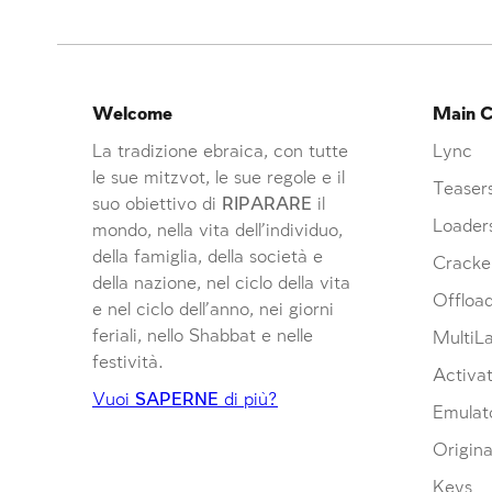
Welcome
Main C
La tradizione ebraica, con tutte
Lync
le sue mitzvot, le sue regole e il
Teaser
suo obiettivo di
RIPARARE
il
Loader
mondo, nella vita dell’individuo,
della famiglia, della società e
Cracke
della nazione, nel ciclo della vita
Offloa
e nel ciclo dell’anno, nei giorni
feriali, nello Shabbat e nelle
MultiL
festività.
Activat
Vuoi
SAPERNE
di più?
Emulat
Origina
Keys