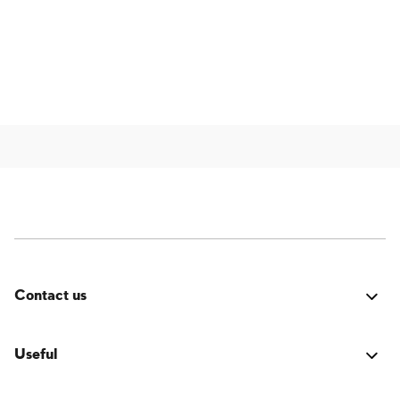
Contact us
Errore:
Modulo di contatto non trovato.
Useful
LOGIN Accesso