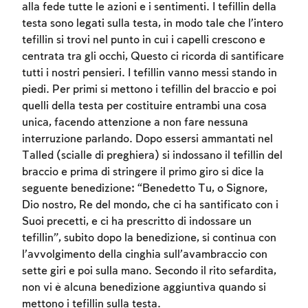
alla fede tutte le azioni e i sentimenti. I tefillin della
testa sono legati sulla testa, in modo tale che l’intero
tefillin si trovi nel punto in cui i capelli crescono e
centrata tra gli occhi, Questo ci ricorda di santificare
tutti i nostri pensieri. I tefillin vanno messi stando in
piedi. Per primi si mettono i tefillin del braccio e poi
quelli della testa per costituire entrambi una cosa
unica, facendo attenzione a non fare nessuna
interruzione parlando. Dopo essersi ammantati nel
Talled (scialle di preghiera) si indossano il tefillin del
braccio e prima di stringere il primo giro si dice la
seguente benedizione: “Benedetto Tu, o Signore,
Dio nostro, Re del mondo, che ci ha santificato con i
Suoi precetti, e ci ha prescritto di indossare un
tefillin”, subito dopo la benedizione, si continua con
l’avvolgimento della cinghia sull’avambraccio con
sette giri e poi sulla mano. Secondo il rito sefardita,
non vi è alcuna benedizione aggiuntiva quando si
mettono i tefillin sulla testa.