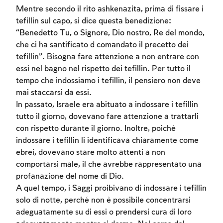
Mentre secondo il rito ashkenazita, prima di fissare i
tefillin sul capo, si dice questa benedizione:
“Benedetto Tu, o Signore, Dio nostro, Re del mondo,
che ci ha santificato d comandato il precetto dei
tefillin”. Bisogna fare attenzione a non entrare con
Account required
essi nel bagno nel rispetto dei tefillin. Per tutto il
To mark concepts as learned, you'll need
tempo che indossiamo i tefillin, il pensiero non deve
to create an account or log in.
mai staccarsi da essi.
In passato, Israele era abituato a indossare i tefillin
Sign up
Login
tutto il giorno, dovevano fare attenzione a trattarli
con rispetto durante il giorno. Inoltre, poiché
indossare i tefillin li identificava chiaramente come
ebrei, dovevano stare molto attenti a non
comportarsi male, il che avrebbe rappresentato una
profanazione del nome di Dio.
A quel tempo, i Saggi proibivano di indossare i tefillin
solo di notte, perché non è possibile concentrarsi
adeguatamente su di essi o prendersi cura di loro