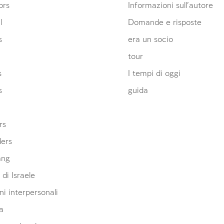
ors
Informazioni sull’autore
l
Domande e risposte
s
era un socio
tour
s
I tempi di oggi
s
guida
rs
ders
ang
 di Israele
ni interpersonali
a