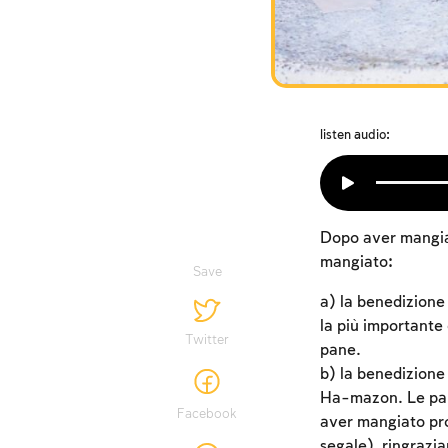
listen audio:
Dopo aver mangiat
mangiato:
Save
a) la benedizione
la più importante
Twitter
pane.
b) la benedizione
Ha-mazon. Le paro
Facebook
aver mangiato prod
segale), ringrazi