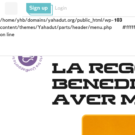
Sign up
Login
/home/yhb/domains/yahadut.org/public_html/wp-
103
content/themes/Yahadut/parts/header/menu.php
#fffff
on line
Rapporto tra Uomo e Dio - Rapporto tra Uomo e Dio --
LE BENEDIZIONI
La re
benedi
aver 