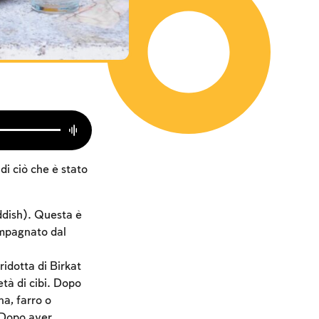
i ciò che è stato
ddish). Questa è
ompagnato dal
idotta di Birkat
tà di cibi. Dopo
na, farro o
 Dopo aver