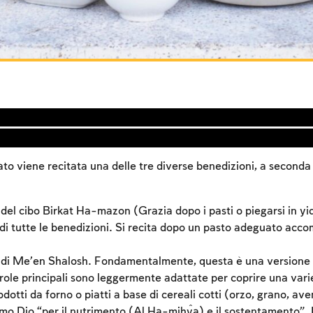
o viene recitata una delle tre diverse benedizioni, a seconda d
 del cibo Birkat Ha-mazon (Grazia dopo i pasti o piegarsi in yi
 di tutte le benedizioni. Si recita dopo un pasto adeguato acc
 di Me’en Shalosh. Fondamentalmente, questa è una versione r
le principali sono leggermente adattate per coprire una varie
otti da forno o piatti a base di cereali cotti (orzo, grano, ave
amo Dio “per il nutrimento (Al Ha-miĥya) e il sostentamento”.