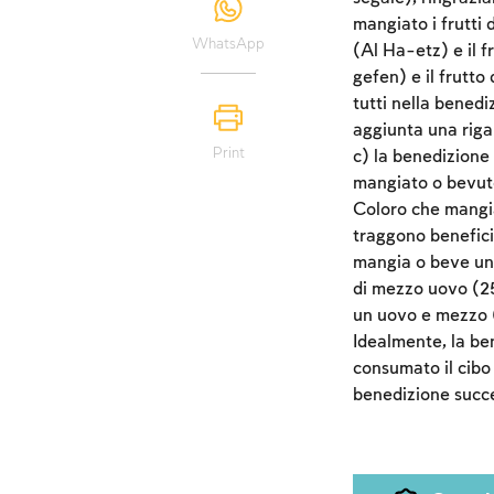
mangiato i frutti 
WhatsApp
(Al Ha-etz) e il f
gefen) e il frutto 
tutti nella benedi
aggiunta una riga 
Print
c) la benedizione
mangiato o bevuto
Coloro che mangia
traggono benefici
mangia o beve una 
di mezzo uovo (25 
un uovo e mezzo 
Idealmente, la b
consumato il cibo 
benedizione succe