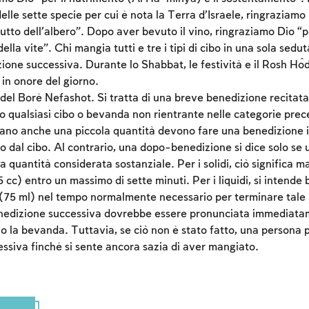
delle sette specie per cui è nota la Terra d’Israele, ringraziamo 
rutto dell’albero”. Dopo aver bevuto il vino, ringraziamo Dio “p
Account required
della vite”. Chi mangia tutti e tre i tipi di cibo in una sola sedu
zione successiva. Durante lo Shabbat, le festività e il Rosh Ĥo
To mark concepts as learned, you'll need to create
in onore del giorno.
an account or log in.
 del Borè Nefashot. Si tratta di una breve benedizione recitat
 qualsiasi cibo o bevanda non rientrante nelle categorie prec
Sign up
Login
no anche una piccola quantità devono fare una benedizione i
o dal cibo. Al contrario, una dopo-benedizione si dice solo se
quantità considerata sostanziale. Per i solidi, ciò significa m
cc) entro un massimo di sette minuti. Per i liquidi, si intende 
(75 ml) nel tempo normalmente necessario per terminare tale
enedizione successiva dovrebbe essere pronunciata immediat
o la bevanda. Tuttavia, se ciò non è stato fatto, una persona p
ssiva finché si sente ancora sazia di aver mangiato.