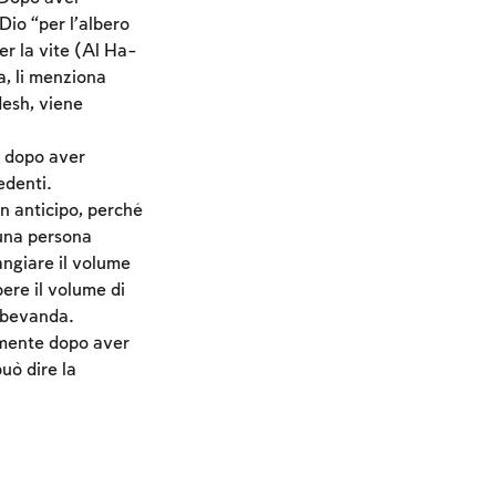
Dio “per l’albero
er la vite (Al Ha-
ta, li menziona
desh, viene
a dopo aver
edenti.
n anticipo, perché
 una persona
angiare il volume
bere il volume di
 bevanda.
amente dopo aver
uò dire la