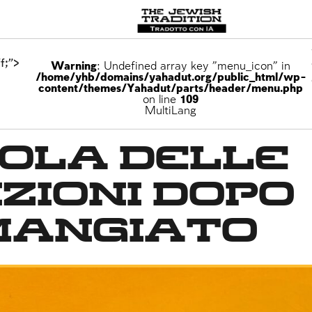
f;">
Warning
: Undefined array key "menu_icon" in
/home/yhb/domains/yahadut.org/public_html/wp-
content/themes/Yahadut/parts/header/menu.php
on line
109
MultiLang
gola delle
zioni dopo
mangiato