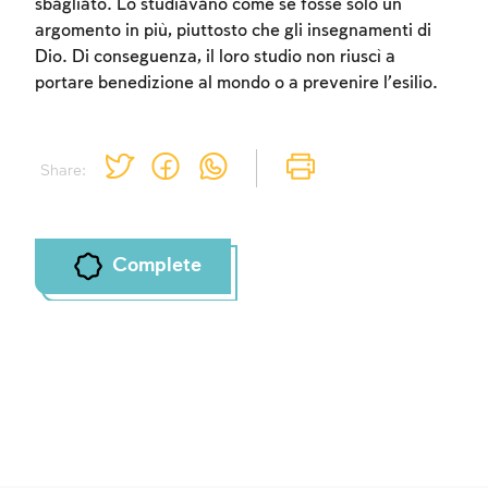
sbagliato. Lo studiavano come se fosse solo un
argomento in più, piuttosto che gli insegnamenti di
Account required
Dio. Di conseguenza, il loro studio non riuscì a
portare benedizione al mondo o a prevenire l’esilio.
To mark concepts as learned, you'll need
to create an account or log in.
Share:
Sign up
Login
Complete