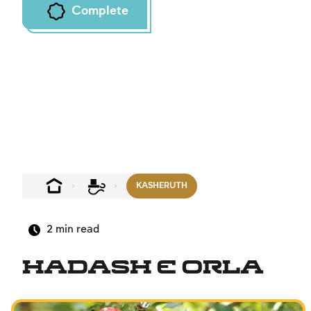
Complete
KASHERUTH
2
min read
Hadash e Orla