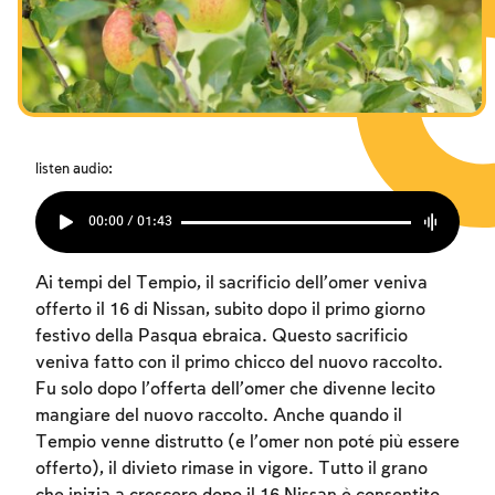
I digiuni commemorativi della distruzione del Tempio
I digiuni commemorativi della distruzione del Tempio
I digiuni commemorativi della distruzione del Tempio
Hanukkah
Hanukkah
Hanukkah
Purìm
Purìm
Purìm
listen audio:
00:00 / 01:43
Ai tempi del Tempio, il sacrificio dell’omer veniva
offerto il 16 di Nissan, subito dopo il primo giorno
festivo della Pasqua ebraica. Questo sacrificio
veniva fatto con il primo chicco del nuovo raccolto.
Fu solo dopo l’offerta dell’omer che divenne lecito
mangiare del nuovo raccolto. Anche quando il
Tempio venne distrutto (e l’omer non poté più essere
offerto), il divieto rimase in vigore. Tutto il grano