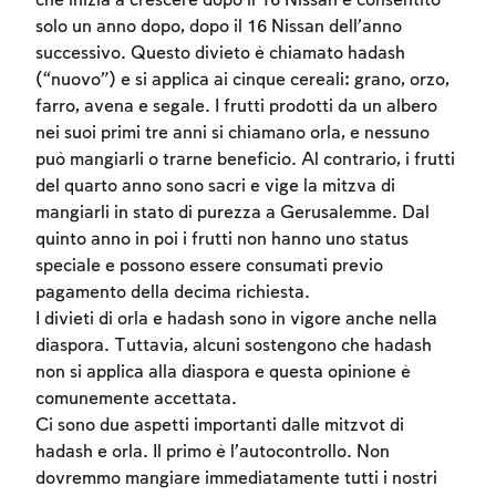
che inizia a crescere dopo il 16 Nissan è consentito
solo un anno dopo, dopo il 16 Nissan dell’anno
successivo. Questo divieto è chiamato hadash
(“nuovo”) e si applica ai cinque cereali: grano, orzo,
farro, avena e segale. I frutti prodotti da un albero
nei suoi primi tre anni si chiamano orla, e nessuno
può mangiarli o trarne beneficio. Al contrario, i frutti
del quarto anno sono sacri e vige la mitzva di
mangiarli in stato di purezza a Gerusalemme. Dal
quinto anno in poi i frutti non hanno uno status
speciale e possono essere consumati previo
pagamento della decima richiesta.
I divieti di orla e hadash sono in vigore anche nella
diaspora. Tuttavia, alcuni sostengono che hadash
non si applica alla diaspora e questa opinione è
comunemente accettata.
Ci sono due aspetti importanti dalle mitzvot di
hadash e orla. Il primo è l’autocontrollo. Non
dovremmo mangiare immediatamente tutti i nostri