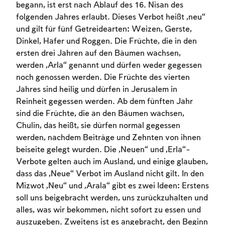
begann, ist erst nach Ablauf des 16. Nisan des
folgenden Jahres erlaubt. Dieses Verbot heißt „neu“
und gilt für fünf Getreidearten: Weizen, Gerste,
Dinkel, Hafer und Roggen. Die Früchte, die in den
ersten drei Jahren auf den Bäumen wachsen,
werden „Arla“ genannt und dürfen weder gegessen
noch genossen werden. Die Früchte des vierten
Jahres sind heilig und dürfen in Jerusalem in
Reinheit gegessen werden. Ab dem fünften Jahr
sind die Früchte, die an den Bäumen wachsen,
Chulin, das heißt, sie dürfen normal gegessen
werden, nachdem Beiträge und Zehnten von ihnen
beiseite gelegt wurden. Die „Neuen“ und „Erla“-
Verbote gelten auch im Ausland, und einige glauben,
Account required
dass das „Neue“ Verbot im Ausland nicht gilt. In den
Mizwot „Neu“ und „Arala“ gibt es zwei Ideen: Erstens
To mark concepts as learned, you'll need
soll uns beigebracht werden, uns zurückzuhalten und
to create an account or log in.
alles, was wir bekommen, nicht sofort zu essen und
auszugeben. Zweitens ist es angebracht, den Beginn