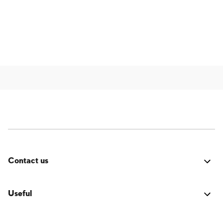
Contact us
Fehler:
Kontaktformular wurde nicht gefunden.
Useful
Verbindung