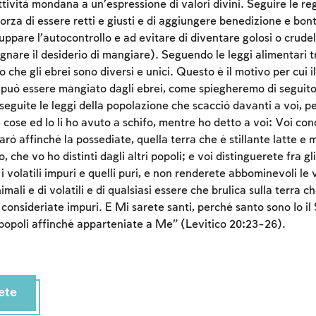
ività mondana a un’espressione di valori divini. Seguire le reg
forza di essere retti e giusti e di aggiungere benedizione e bon
uppare l’autocontrollo e ad evitare di diventare golosi o crude
are il desiderio di mangiare). Seguendo le leggi alimentari 
 che gli ebrei sono diversi e unici. Questo è il motivo per cui i
 può essere mangiato dagli ebrei, come spiegheremo di seguito
seguite le leggi della popolazione che scacciò davanti a voi, p
 cose ed Io li ho avuto a schifo, mentre ho detto a voi: Voi con
arò affinché la possediate, quella terra che è stillante latte e mi
 che vo ho distinti dagli altri popoli; e voi distinguerete fra gli
Account required
a i volatili impuri e quelli puri, e non renderete abbominevoli le
nimali e di volatili e di qualsiasi essere che brulica sulla terra ch
To mark concepts as learned, you'll need to create
i consideriate impuri. E Mi sarete santi, perché santo sono Io il
an account or log in.
ri popoli affinché apparteniate a Me” (Levitico 20:23-26).
Sign up
Login
ete