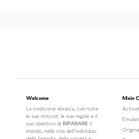
Welcome
Main C
La tradizione ebraica, con tutte
Activat
le sue mitzvot, le sue regole e il
Emulat
suo obiettivo di
RIPARARE
il
Origina
mondo, nella vita dell’individuo,
della famiglia, della società e