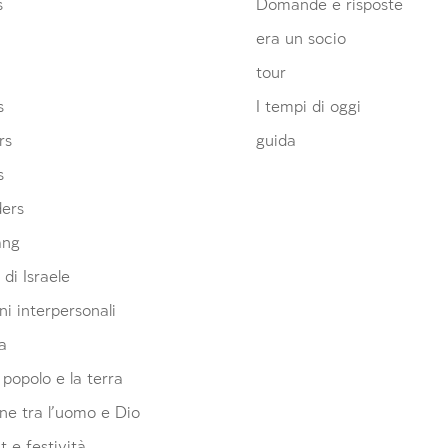
s
Domande e risposte
era un socio
tour
s
I tempi di oggi
rs
guida
s
ders
ang
 di Israele
ni interpersonali
a
l popolo e la terra
ne tra l'uomo e Dio
 e festività