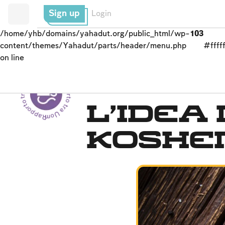
Sign up
Login
/home/yhb/domains/yahadut.org/public_html/wp-
103
content/themes/Yahadut/parts/header/menu.php
#fffff
on line
Rapporto tra Uomo e Dio - Rapporto tra Uomo e Dio --
KASHERUTH
L’idea
koshe