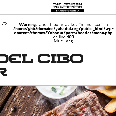
f;">
Warning
: Undefined array key "menu_icon" in
/home/yhb/domains/yahadut.org/public_html/wp-
content/themes/Yahadut/parts/header/menu.php
on line
109
MultiLang
 del cibo
r