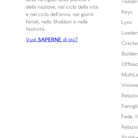
Teaser
della nazione, nel ciclo della vita
Keys
e nel ciclo dell’anno, nei giorni
feriali, nello Shabbat e nelle
Lync
festività.
Loader
Vuoi
SAPERNE
di più?
Cracke
Builder
Offloa
MultiL
Visione
Relazio
Famigli
Fede, i
Relazio
Shabbat