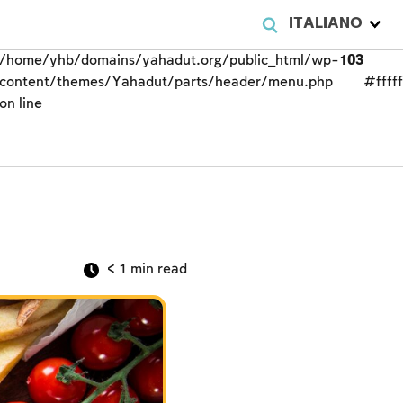
ITALIANO
/home/yhb/domains/yahadut.org/public_html/wp-
103
content/themes/Yahadut/parts/header/menu.php
#fffff
on line
< 1
min read