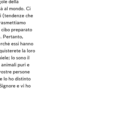
ole della
tà al mondo. Ci
li (tendenze che
trasmettiamo
l cibo preparato
. Pertanto,
erché essi hanno
quisterete la loro
ele; Io sono il
 animali puri e
 vostre persone
e Io ho distinto
 Signore e vi ho