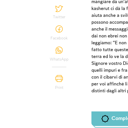
mangiare da un’att
kasherut ci dà la 
aiuta anche a svil
Twitter
possono accompagn
anche il messaggio
dai non ebrei non
Facebook
leggiamo: “E non 
fatto tutte queste
terra ed Io ve la d
WhatsApp
Signore vostro Dio,
quelli impuri e fr
con il cibarvi di a
per voi affinché l
Print
distinti dagli alt
Compl