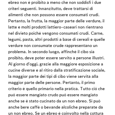
ebreo non è proibito a meno che non soddisfi i due
criteri seguenti. Innanzitutto, deve trattarsi di
alimenti che non possono essere consumati crudi.
Pertanto, la frutta, la maggior parte delle verdure, il
latte e molti prodotti lattiero-caseari non rientrano
nel divieto poiché vengono consumati crudi. Carne,
legumi, pasta, altri prodotti a base di cereali e quelle
verdure non consumate crude rappresentano un
problema. In secondo luogo, affinché il cibo sia
proibito, deve poter essere servito a persone illustri.
Al giorno d’oggi, grazie alla maggiore esposizione a
cucine diverse e al ritiro dalla stratificazione sociale,
Account required
la maggior parte dei tipi di cibo viene servita alla
maggior parte delle persone. Pertanto, il primo
To mark concepts as learned, you'll need
criterio è quello primario nella pratica. Tutto ciò che
to create an account or log in.
può essere mangiato crudo può essere mangiato
anche se è stato cucinato da un non ebreo. Si può
Sign up
Login
anche bere caffè o bevande alcoliche preparate da
un non ebreo. Se un ebreo è coinvolto nella cottura