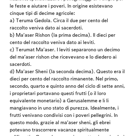
le feste e aiutare i poveri. In origine esistevano
cinque tipi di decime agricole:
a) Teruma Gedola. Circa il due per cento del
raccolto veniva dato ai sacerdoti.
b) Ma’aser Rishon (la prima decima). Il dieci per
cento del raccolto veniva dato ai leviti.
c) Terumat Ma’aser. I leviti separarono un decimo
del ma’aser rishon che ricevevano e lo diedero ai
sacerdoti.
d) Ma’aser Sheni (la seconda decima). Questo era il
dieci per cento del raccolto rimanente. Nel primo,
secondo, quarto e quinto anno del ciclo di sette anni,
i proprietari portavano questi frutti (o il loro
equivalente monetario) a Gerusalemme e lì li
mangiavano in uno stato di purezza. Idealmente, i
frutti venivano condivisi con i poveri pellegrini. In
questo modo, grazie al ma’aser sheni, gli ebrei
potevano trascorrere vacanze spiritualmente
Account required