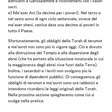
edificanti a Gerusalemme e riconnettersi con i valori
To mark concepts as learned, you'll need
sacri.
to create an account or log in.
e) Ma’aser Ani (la decima per i poveri). Nel terzo e
nel sesto anno di ogni ciclo settennale, invece del
ma’aser sheni, veniva data una decima ai poveri in
Sign up
Login
tutto il Paese.
Sfortunatamente, gli obblighi della Torah di terumot
e ma’asrot non sono più in vigore oggi. Ciò è dovuto
alla distruzione del Tempio e alla dispersione degli
ebrei (che ha portato alla situazione innaturale in cui
la maggioranza degli ebrei vive fuori dalla Terra).
Inoltre, i sacerdoti e i leviti non svolgono più la
funzione di dipendenti pubblici. Di conseguenza, gli
obblighi di terumot e ma’asrot sono ora rabbinici e
intendono ricordarci le leggi originali della Torah.
Nella prossima sezione spiegheremo come ciò si
svolge nella pratica.