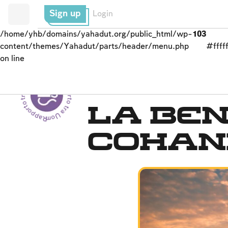
Sign up
Login
/home/yhb/domains/yahadut.org/public_html/wp-
103
content/themes/Yahadut/parts/header/menu.php
#fffff
on line
Rapporto tra Uomo e Dio - Rapporto tra Uomo e Dio --
LA PREGHIERA DEGL
La ben
Cohan