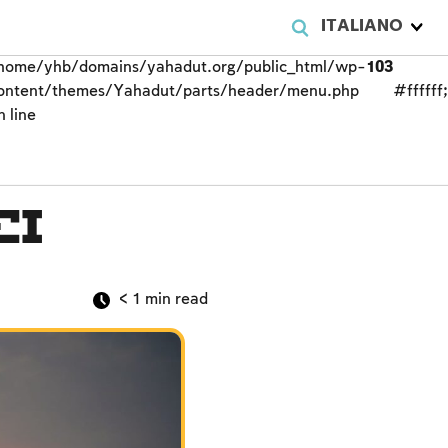
ITALIANO
home/yhb/domains/yahadut.org/public_html/wp-
103
ontent/themes/Yahadut/parts/header/menu.php
#ffffff
n line
ei
< 1
min read