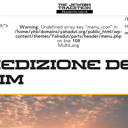
/
f;">
c
Warning
: Undefined array key "menu_icon" in
/home/yhb/domains/yahadut.org/public_html/wp-
o
content/themes/Yahadut/parts/header/menu.php
on line
109
I UOMINI
MultiLang
edizione d
im