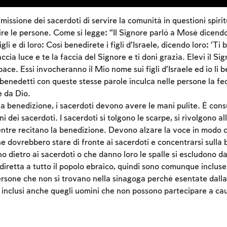
issione dei sacerdoti di servire la comunità in questioni spirit
re le persone. Come si legge: “Il Signore parlò a Mosè dicendo
gli e dì loro: Così benedirete i figli d’Israele, dicendo loro: ’Ti
ccia luce e te la faccia del Signore e ti doni grazia. Elevi il Si
pace. Essi invocheranno il Mio nome sui figli d’Israele ed io li
benedetti con queste stesse parole inculca nelle persone la fe
 da Dio.
la benedizione, i sacerdoti devono avere le mani pulite. È cons
ni dei sacerdoti. I sacerdoti si tolgono le scarpe, si rivolgono a
ntre recitano la benedizione. Devono alzare la voce in modo c
e dovrebbero stare di fronte ai sacerdoti e concentrarsi sulla
Account required
 dietro ai sacerdoti o che danno loro le spalle si escludono d
To mark concepts as learned, you'll need to create
iretta a tutto il popolo ebraico, quindi sono comunque incluse 
an account or log in.
ersone che non si trovano nella sinagoga perché esentate dalla
inclusi anche quegli uomini che non possono partecipare a cau
Sign up
Login