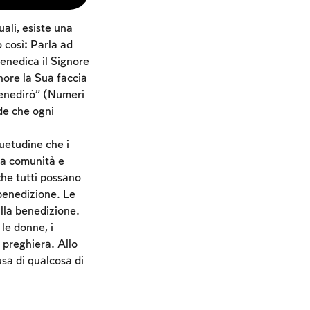
uali, esiste una
 così: Parla ad
 benedica il Signore
gnore la Sua faccia
 benedirò” (Numeri
de che ogni
uetudine che i
lla comunità e
he tutti possano
 benedizione. Le
alla benedizione.
le donne, i
 preghiera. Allo
sa di qualcosa di