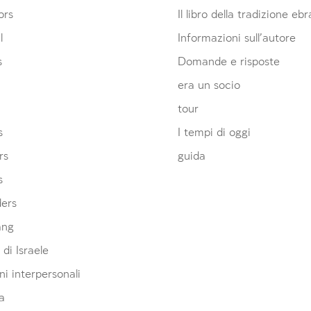
ors
Il libro della tradizione eb
l
Informazioni sull’autore
s
Domande e risposte
era un socio
tour
s
I tempi di oggi
rs
guida
s
ders
ang
 di Israele
ni interpersonali
a