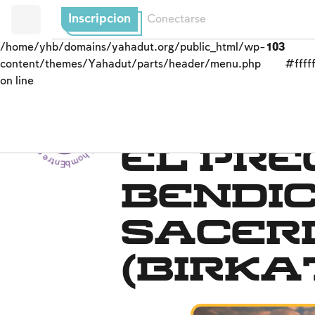
Inscripcion
Conectarse
/home/yhb/domains/yahadut.org/public_html/wp-
103
content/themes/Yahadut/parts/header/menu.php
#fffff
on line
Entre el hombre y su Creador - Entre el hombre y su Creador --
El precepto de rezar p
El pre
bendic
sacer
(birka