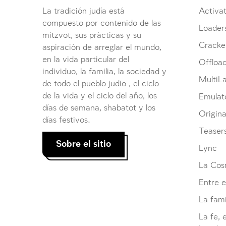
La tradición judía está
Activat
compuesto por contenido de las
Loader
mitzvot, sus prácticas y su
Cracke
aspiración de arreglar el mundo,
en la vida particular del
Offloa
individuo, la familia, la sociedad y
MultiL
de todo el pueblo judio , el ciclo
de la vida y el ciclo del año, los
Emulat
días de semana, shabatot y los
Origina
días festivos.
Teaser
Sobre el sitio
Lync
La Cosm
Entre e
La fami
La fe, 