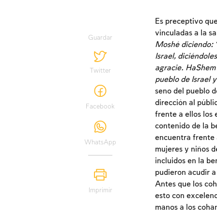
Es preceptivo que
vinculadas a la sa
Guardar
Moshé diciendo: ‘H
Israel, diciéndol
agracie. HaShem d
Twitter
pueblo de Israel 
seno del pueblo d
dirección al públi
Facebook
frente a ellos lo
contenido de la b
encuentra frente a
WhatsApp
mujeres y niños d
incluidos en la b
pudieron acudir a
Antes que los coh
Imprimir
esto con excelenc
manos a los cohan