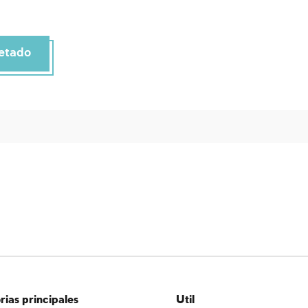
etado
ias principales
Util