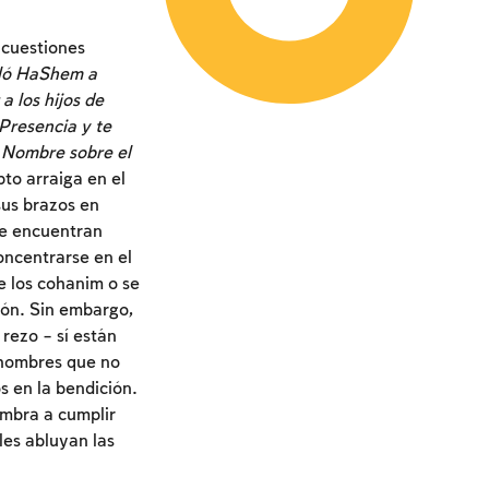
 cuestiones
ló HaShem a
a los hijos de
Presencia y te
i Nombre sobre el
o arraiga en el
sus brazos en
 se encuentran
oncentrarse en el
e los cohanim o se
ción. Sin embargo,
rezo – sí están
, hombres que no
s en la bendición.
umbra a cumplir
les abluyan las