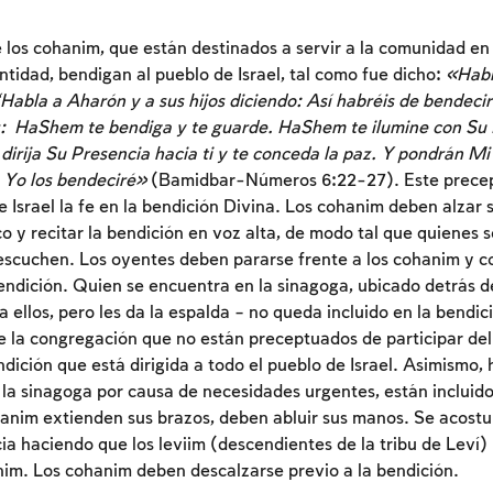
 los cohanim, que están destinados a servir a la comunidad en
ntidad, bendigan al pueblo de Israel, tal como fue dicho:
«Hab
abla a Aharón y a sus hijos diciendo: Así habréis de bendecir 
es: HaShem te bendiga y te guarde. HaShem te ilumine con Su 
irija Su Presencia hacia ti y te conceda la paz. Y pondrán M
y Yo los bendeciré»
(Bamidbar-Números 6:22-27). Este precept
e Israel la fe en la bendición Divina. Los cohanim deben alzar 
co y recitar la bendición en voz alta, de modo tal que quienes
s escuchen. Los oyentes deben pararse frente a los cohanim y c
endición. Quien se encuentra en la sinagoga, ubicado detrás d
Inscripcion requerida
 ellos, pero les da la espalda – no queda incluido en la bendi
e la congregación que no están preceptuados de participar del 
Para marcar lo estudiado debe conectarse a su
endición que está dirigida a todo el pueblo de Israel. Asimismo
cuenta o inscribirse.
 la sinagoga por causa de necesidades urgentes, están incluido
anim extienden sus brazos, deben abluir sus manos. Se acost
Inscripcion
Conectarse
ia haciendo que los leviim (descendientes de la tribu de Leví) 
im. Los cohanim deben descalzarse previo a la bendición.