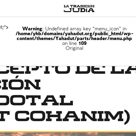
f;">
Warning
: Undefined array key "menu_icon" in
/home/yhb/domains/yahadut.org/public_html/wp-
content/themes/Yahadut/parts/header/menu.php
on line
109
ara los hombres
Original
cepto de l
ión
dotal
t cohanim)