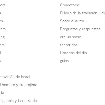
ors
Conectarse
s
El libro de la tradición judí
rs
Sobre el autor
ders
Preguntas y respuestas
ang
era un socio
ors
recorridos
l
Horarios del dia
s
guías
ovisión de Israel
l hombre y su prójimo
lia
el pueblo y la tierra de