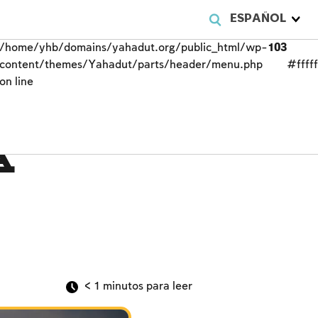
ESPAÑOL
/home/yhb/domains/yahadut.org/public_html/wp-
103
content/themes/Yahadut/parts/header/menu.php
#fffff
on line
a
< 1
minutos para leer