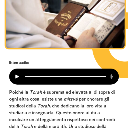
I digiuni commemorativi della distruzione del Tempio
Hanukkah
Purìm
listen audio:
Poiché la
Torah
è suprema ed elevata al di sopra di
ogni altra cosa, esiste una
mitzvà
per onorare gli
studiosi della
Torah
, che dedicano la loro vita a
studiarla e insegnarla. Questo onore aiuta a
inculcare un atteggiamento rispettoso nei confronti
della
Torah
e della moralità. Uno studioso della