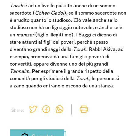
Torah
è ad un livello più alto anche di un sommo
sacerdote (
Cohen Gadol
), se il sommo sacerdote non
è erudito quanto lo studioso. Ciò vale anche se lo
studioso non ha un lignaggio notevole, e anche se è
un
mamzer
(figlio illegittimo). I Saggi ci dicono di
stare attenti ai figli dei poveri, perché spesso
Account required
diventano grandi saggi della
Torah
. Rabbi Akiva, ad
esempio, proveniva da una famiglia povera di
To mark concepts as learned, you'll need
convertiti, eppure divenne uno dei più grandi
to create an account or log in.
Tannaim.
Per esprimere il grande rispetto della
comunità per gli studiosi della
Torah
, le persone si
Sign up
Login
alzano quando entrano o escono da una stanza.
Share: