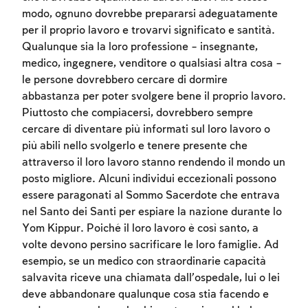
modo, ognuno dovrebbe prepararsi adeguatamente
per il proprio lavoro e trovarvi significato e santità.
Qualunque sia la loro professione – insegnante,
medico, ingegnere, venditore o qualsiasi altra cosa –
le persone dovrebbero cercare di dormire
abbastanza per poter svolgere bene il proprio lavoro.
Piuttosto che compiacersi, dovrebbero sempre
cercare di diventare più informati sul loro lavoro o
più abili nello svolgerlo e tenere presente che
attraverso il loro lavoro stanno rendendo il mondo un
posto migliore. Alcuni individui eccezionali possono
essere paragonati al Sommo Sacerdote che entrava
nel Santo dei Santi per espiare la nazione durante lo
Yom Kippur. Poiché il loro lavoro è così santo, a
volte devono persino sacrificare le loro famiglie. Ad
esempio, se un medico con straordinarie capacità
Account required
salvavita riceve una chiamata dall’ospedale, lui o lei
deve abbandonare qualunque cosa stia facendo e
To mark concepts as learned, you'll need