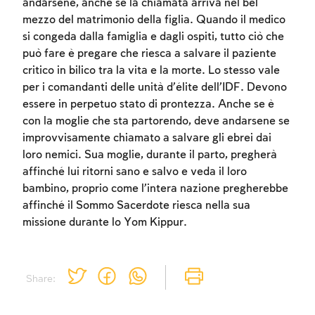
andarsene, anche se la chiamata arriva nel bel
to create an account or log in.
mezzo del matrimonio della figlia. Quando il medico
si congeda dalla famiglia e dagli ospiti, tutto ciò che
Sign up
Login
può fare è pregare che riesca a salvare il paziente
critico in bilico tra la vita e la morte. Lo stesso vale
per i comandanti delle unità d’élite dell’IDF. Devono
essere in perpetuo stato di prontezza. Anche se è
con la moglie che sta partorendo, deve andarsene se
improvvisamente chiamato a salvare gli ebrei dai
loro nemici. Sua moglie, durante il parto, pregherà
affinché lui ritorni sano e salvo e veda il loro
bambino, proprio come l’intera nazione pregherebbe
affinché il Sommo Sacerdote riesca nella sua
missione durante lo Yom Kippur.
Share: