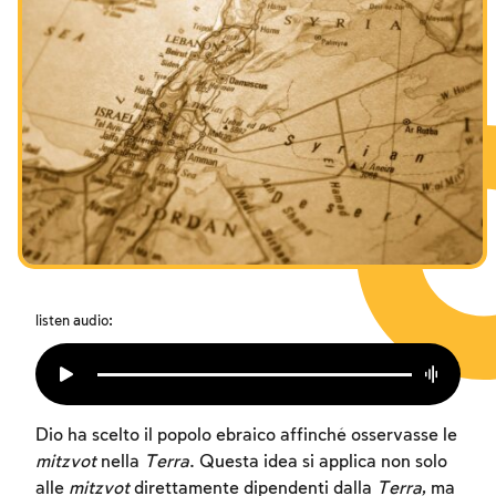
I digiuni commemorativi della distruzione del Tempio
Hanukkah
Purìm
listen audio:
Dio ha scelto il popolo ebraico affinché osservasse le
mitzvot
nella
Terra
. Questa idea si applica non solo
alle
mitzvot
direttamente dipendenti dalla
Terra
, ma