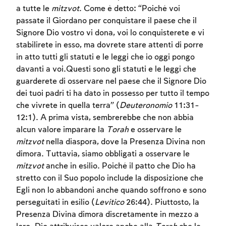
a tutte le
mitzvot
. Come è detto: “Poiché voi
passate il Giordano per conquistare il paese che il
Signore Dio vostro vi dona, voi lo conquisterete e vi
stabilirete in esso, ma dovrete stare attenti di porre
in atto tutti gli statuti e le leggi che io oggi pongo
davanti a voi.Questi sono gli statuti e le leggi che
guarderete di osservare nel paese che il Signore Dio
dei tuoi padri ti ha dato in possesso per tutto il tempo
che vivrete in quella terra” (
Deuteronomio
11:31-
12:1). A prima vista, sembrerebbe che non abbia
alcun valore imparare la
Torah
e osservare le
mitzvot
nella diaspora, dove la Presenza Divina non
Account required
dimora. Tuttavia, siamo obbligati a osservare le
mitzvot
anche in esilio. Poiché il patto che Dio ha
To mark concepts as learned, you'll need
stretto con il Suo popolo include la disposizione che
to create an account or log in.
Egli non lo abbandoni anche quando soffrono e sono
perseguitati in esilio (
Levitico
26:44). Piuttosto, la
Sign up
Login
Presenza Divina dimora discretamente in mezzo a