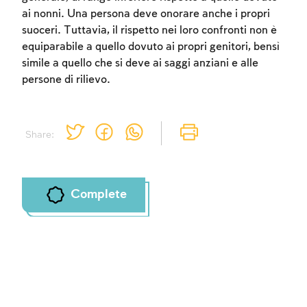
ai nonni. Una persona deve onorare anche i propri
suoceri. Tuttavia, il rispetto nei loro confronti non è
Account required
equiparabile a quello dovuto ai propri genitori, bensì
simile a quello che si deve ai saggi anziani e alle
To mark concepts as learned, you'll need
persone di rilievo.
to create an account or log in.
Sign up
Login
Share:
Complete