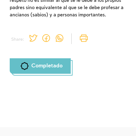
respeto no es similar al que se le debe a los propios
padres sino equivalente al que se le debe profesar a
Inscripcion requerida
ancianos (sabios) y a personas importantes.
Para marcar lo estudiado debe conectarse
a su cuenta o inscribirse.
Share:
Inscripcion
Conectarse
Completado