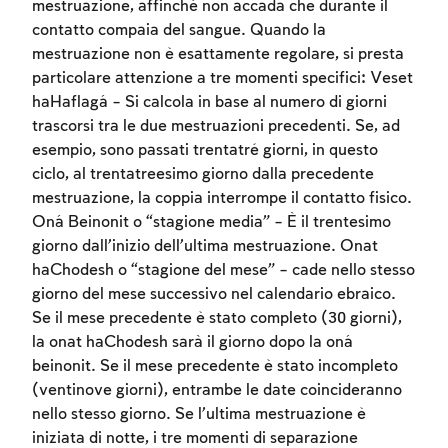
mestruazione, affinché non accada che durante il
contatto compaia del sangue. Quando la
mestruazione non è esattamente regolare, si presta
particolare attenzione a tre momenti specifici: Veset
haHaflagá – Si calcola in base al numero di giorni
trascorsi tra le due mestruazioni precedenti. Se, ad
esempio, sono passati trentatré giorni, in questo
ciclo, al trentatreesimo giorno dalla precedente
mestruazione, la coppia interrompe il contatto fisico.
Oná Beinonit o “stagione media” – È il trentesimo
giorno dall’inizio dell’ultima mestruazione. Onat
haChodesh o “stagione del mese” – cade nello stesso
giorno del mese successivo nel calendario ebraico.
Se il mese precedente è stato completo (30 giorni),
la onat haChodesh sarà il giorno dopo la oná
beinonit. Se il mese precedente è stato incompleto
Account required
(ventinove giorni), entrambe le date coincideranno
To mark concepts as learned, you'll need
nello stesso giorno. Se l’ultima mestruazione è
to create an account or log in.
iniziata di notte, i tre momenti di separazione