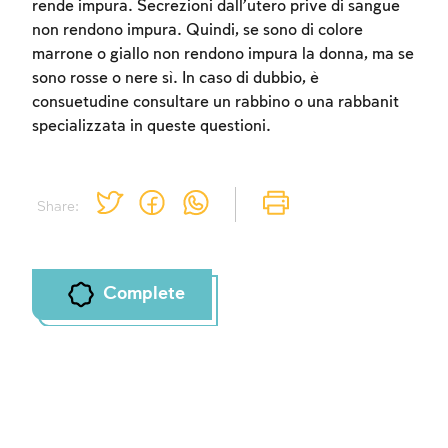
rende impura. Secrezioni dall’utero prive di sangue
non rendono impura. Quindi, se sono di colore
marrone o giallo non rendono impura la donna, ma se
Account required
sono rosse o nere sì. In caso di dubbio, è
consuetudine consultare un rabbino o una rabbanit
To mark concepts as learned, you'll need
specializzata in queste questioni.
to create an account or log in.
Sign up
Login
Share:
Complete