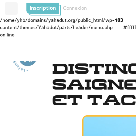
Inscription
Connexion
/home/yhb/domains/yahadut.org/public_html/wp-
103
content/themes/Yahadut/parts/header/menu.php
#fffff
on line
- L
a
f
a
m
il
l
j
u
i
v
e
-
L
a fam
ille
j
u
i
v
e
Le statut de nida
e
-
Distin
saign
et tac