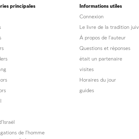
ies principales
Informations utiles
Connexion
s
Le livre de la tradition jui
s
À propos de l’auteur
rs
Questions et réponses
ders
était un partenaire
ang
visites
ors
Horaires du jour
ors
guides
l
’Israël
igations de l’homme