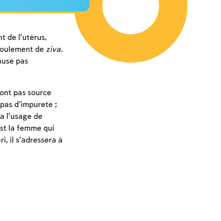
 de l’utérus,
écoulement de
ziva
.
ause pas
sont pas source
 pas d’impureté ;
 a l’usage de
est la femme qui
i, il s’adressera à