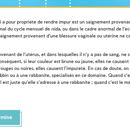
 a pour propriété de rendre impur est un saignement provenant
rmal du cycle mensuel de
nida
, ou dans le cadre anormal de l’
aignement provenant d’une blessure vaginale ou utérine ne c
venant de l’utérus, et dans lesquelles il n’y a pas de sang, ne 
nséquent, si leur couleur est brune ou jaune, elles ne causent
 rouges ou noires, elles causent l’impureté. En cas de doute, on
abbin ou à une rabbanite, spécialisés en ce domaine. Quand c’
l est juste qu’elle s’adresse à une rabbanite ; quand c’est le mar
Inscription requise
Afin d'enregistrer ce que vous avez étudié, vous
devez vous connectez ou vous inscrire.
erminé
Inscription
Connexion