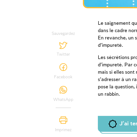
Le saignement qui
dans le cadre no
Sauvegardez
En revanche, un s
d’impureté.
Twitter
Les sécrétions pro
d’impureté. Par co
mais si elles sont
Facebook
s’adresser à un r
pose la question, i
un rabbin.
WhatsApp
J'ai t
Imprimez