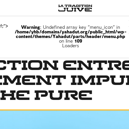
f;">
Warning
: Undefined array key "menu_icon" in
/home/yhb/domains/yahadut.org/public_html/wp-
content/themes/Yahadut/parts/header/menu.php
on line
109
Loaders
ction entr
ement impu
he pure