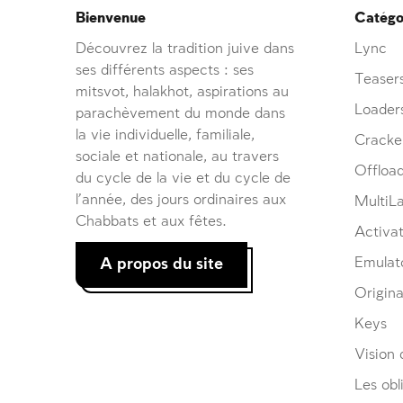
Bienvenue
Catégor
Découvrez la tradition juive dans
Lync
ses différents aspects : ses
Teaser
mitsvot, halakhot, aspirations au
Loader
parachèvement du monde dans
la vie individuelle, familiale,
Cracke
sociale et nationale, au travers
Offloa
du cycle de la vie et du cycle de
l’année, des jours ordinaires aux
MultiL
Chabbats et aux fêtes.
Activat
A propos du site
Emulat
Origina
Keys
Vision d
Les obl