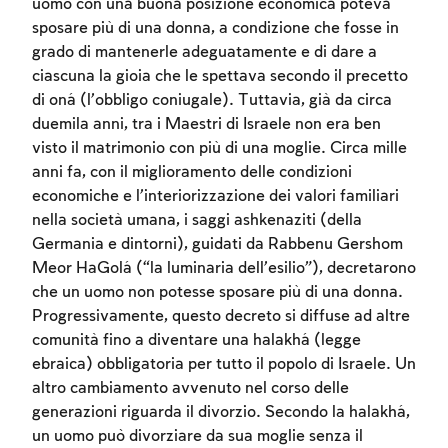
uomo con una buona posizione economica poteva
sposare più di una donna, a condizione che fosse in
grado di mantenerle adeguatamente e di dare a
ciascuna la gioia che le spettava secondo il precetto
di oná (l’obbligo coniugale). Tuttavia, già da circa
duemila anni, tra i Maestri di Israele non era ben
visto il matrimonio con più di una moglie. Circa mille
anni fa, con il miglioramento delle condizioni
economiche e l’interiorizzazione dei valori familiari
nella società umana, i saggi ashkenaziti (della
Account required
Germania e dintorni), guidati da Rabbenu Gershom
Meor HaGolá (“la luminaria dell’esilio”), decretarono
To mark concepts as learned, you'll need
che un uomo non potesse sposare più di una donna.
to create an account or log in.
Progressivamente, questo decreto si diffuse ad altre
comunità fino a diventare una halakhá (legge
Sign up
Login
ebraica) obbligatoria per tutto il popolo di Israele. Un
altro cambiamento avvenuto nel corso delle
generazioni riguarda il divorzio. Secondo la halakhá,
un uomo può divorziare da sua moglie senza il