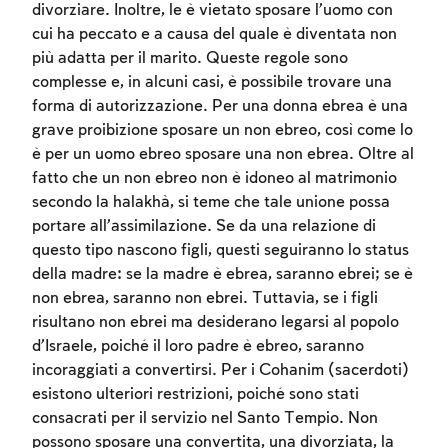
divorziare. Inoltre, le è vietato sposare l’uomo con
cui ha peccato e a causa del quale è diventata non
più adatta per il marito. Queste regole sono
complesse e, in alcuni casi, è possibile trovare una
forma di autorizzazione. Per una donna ebrea è una
grave proibizione sposare un non ebreo, così come lo
è per un uomo ebreo sposare una non ebrea. Oltre al
fatto che un non ebreo non è idoneo al matrimonio
secondo la halakhà, si teme che tale unione possa
portare all’assimilazione. Se da una relazione di
questo tipo nascono figli, questi seguiranno lo status
della madre: se la madre è ebrea, saranno ebrei; se è
non ebrea, saranno non ebrei. Tuttavia, se i figli
risultano non ebrei ma desiderano legarsi al popolo
d’Israele, poiché il loro padre è ebreo, saranno
incoraggiati a convertirsi. Per i Cohanim (sacerdoti)
Account required
esistono ulteriori restrizioni, poiché sono stati
consacrati per il servizio nel Santo Tempio. Non
To mark concepts as learned, you'll need
possono sposare una convertita, una divorziata, la